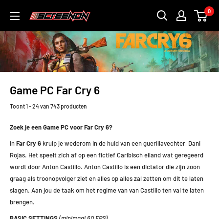
Doorgaan
0
ScreenOn
naar
artikel
Game PC Far Cry 6
Toont 1 - 24 van 743 producten
Zoek je een Game PC voor Far Cry 6?
In
Far Cry
6
kruip je wederom in de huid van een guerillavechter, Dani
Rojas. Het speelt zich af op een fictief Caribisch eiland wat geregeerd
wordt door Anton Castillo. Anton Castillo is een dictator die zijn zoon
graag als troonopvolger ziet en alles op alles zal zetten om dit te laten
slagen. Aan jou de taak om het regime van van Castillo ten val te laten
brengen.
BASIC SETTINGS
(minimaal 60 FPS)