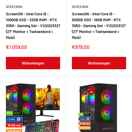
SCREENON
SCREENON
ScreenON - Intel Core i5 -
ScreenON - Intel Core i5 -
1000GB SSD - 32GB RAM - RTX
500GB SSD - 16GB RAM - RTX
3050 - Gaming Set - V122023327
3050 - Gaming Set - V122023127
(27" Monitor + Toetsenbord +
(27" Monitor + Toetsenbord +
Muis)
Muis)
€1.059,00
€979,00
Winkelwagen
Winkelwagen