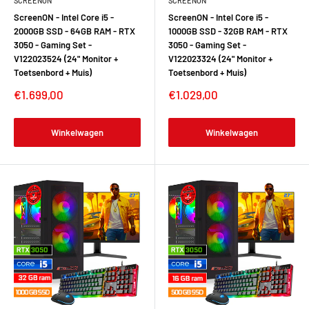
SCREENON
SCREENON
ScreenON - Intel Core i5 -
ScreenON - Intel Core i5 -
2000GB SSD - 64GB RAM - RTX
1000GB SSD - 32GB RAM - RTX
3050 - Gaming Set -
3050 - Gaming Set -
V122023524 (24" Monitor +
V122023324 (24" Monitor +
Toetsenbord + Muis)
Toetsenbord + Muis)
€1.699,00
€1.029,00
Winkelwagen
Winkelwagen