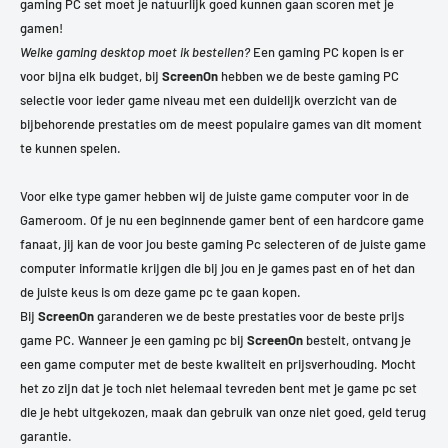
gaming PC set moet je natuurlijk goed kunnen gaan scoren met je
gamen!
Welke gaming desktop moet ik bestellen?
Een gaming PC kopen is er
voor bijna elk budget, bij
ScreenOn
hebben we de beste gaming PC
selectie voor ieder game niveau met een duidelijk overzicht van de
bijbehorende prestaties om de meest populaire games van dit moment
te kunnen spelen.
Voor elke type gamer hebben wij de juiste game computer voor in de
Gameroom. Of je nu een beginnende gamer bent of een hardcore game
fanaat, jij kan de voor jou beste gaming Pc selecteren of de juiste game
computer informatie krijgen die bij jou en je games past en of het dan
de juiste keus is om deze game pc te gaan kopen.
Bij
ScreenOn
garanderen we de beste prestaties voor de beste prijs
game PC. Wanneer je een gaming pc bij
ScreenOn
bestelt, ontvang je
een game computer met de beste kwaliteit en prijsverhouding. Mocht
het zo zijn dat je toch niet helemaal tevreden bent met je game pc set
die je hebt uitgekozen, maak dan gebruik van onze niet goed, geld terug
garantie.