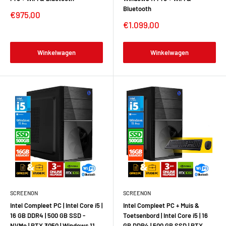
Bluetooth
€975,00
€1.099,00
Winkelwagen
Winkelwagen
SCREENON
SCREENON
Intel Compleet PC | Intel Core i5 |
Intel Compleet PC + Muis &
16 GB DDR4 | 500 GB SSD -
Toetsenbord | Intel Core i5 | 16
NVMe | RTX 3050 | Windows 11
GB DDR4 | 500 GB SSD | RTX