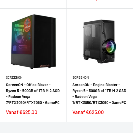
SCREENON
SCREENON
ScreenON - Office Blazer -
ScreenON - Engine Blaster -
Ryzen 5 - 500GB of 1TB M.2 SSD
Ryzen 5 - 500GB of 1TB M.2 SSD
- Radeon Vega
- Radeon Vega
7/RTX3050/RTX3060 - GamePC
7/RTX3050/RTX3060 - GamePC
Verkoopprijs
Verkoopprijs
Vanaf €625,00
Vanaf €625,00