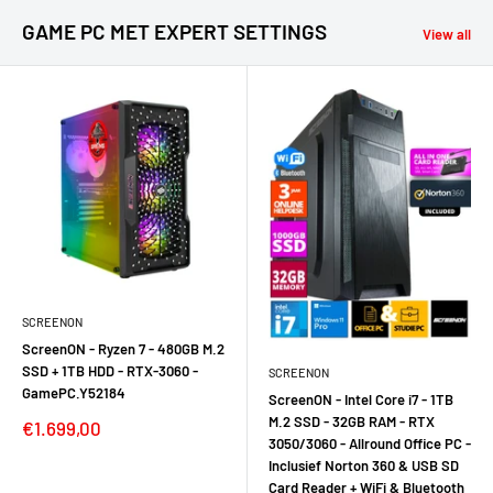
GAME PC MET EXPERT SETTINGS
View all
SCREENON
ScreenON - Ryzen 7 - 480GB M.2
SSD + 1TB HDD - RTX-3060 -
SCREENON
GamePC.Y52184
ScreenON - Intel Core i7 - 1TB
M.2 SSD - 32GB RAM - RTX
Verkoopprijs
€1.699,00
3050/3060 - Allround Office PC -
Inclusief Norton 360 & USB SD
Card Reader + WiFi & Bluetooth