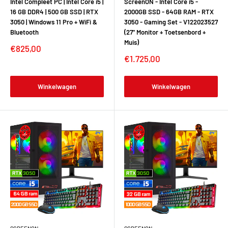
Intel Compleet PC | Intel Core i5 |
ScreenON - Intel Core i5 -
16 GB DDR4 | 500 GB SSD | RTX
2000GB SSD - 64GB RAM - RTX
3050 | Windows 11 Pro + WiFi &
3050 - Gaming Set - V122023527
Bluetooth
(27" Monitor + Toetsenbord +
Muis)
€825,00
€1.725,00
Winkelwagen
Winkelwagen