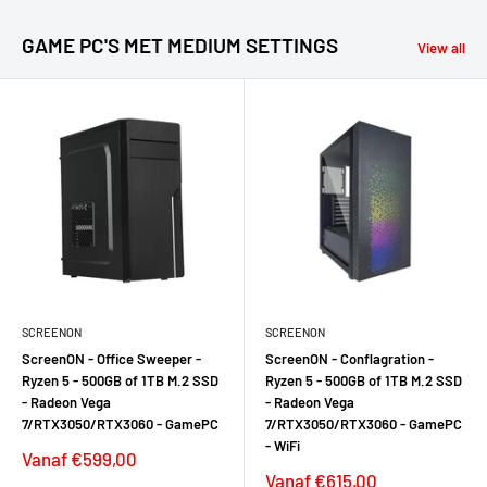
GAME PC'S MET MEDIUM SETTINGS
View all
SCREENON
SCREENON
ScreenON - Office Sweeper -
ScreenON - Conflagration -
Ryzen 5 - 500GB of 1TB M.2 SSD
Ryzen 5 - 500GB of 1TB M.2 SSD
- Radeon Vega
- Radeon Vega
7/RTX3050/RTX3060 - GamePC
7/RTX3050/RTX3060 - GamePC
- WiFi
Verkoopprijs
Vanaf €599,00
Verkoopprijs
Vanaf €615,00