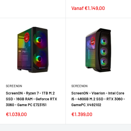
Verkoopprijs
Vanaf €1.149,00
SCREENON
SCREENON
ScreenON - Ryzen 7 - 1TB M.2
ScreenON - Viserion - Intel Core
SSD - 16GB RAM - Geforce RTX
i5 - 480GB M.2 SSD - RTX 3060 -
3060 - Game PC E723151
GamePC.V492102
Verkoopprijs
Verkoopprijs
€1.039,00
€1.399,00