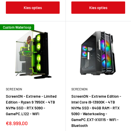
Kies opties
Kies opties
Custom Waterloop
SCREENON
SCREENON
ScreenON - Extreme - Limited
ScreenON - Extreme Edition -
Edition - Ryzen 9 7950X - 4TB
Intel Core i9-13900K - 4TB
NVMe SSD - RTX 5090 -
NVMe SSD - 64GB RAM - RTX
GamePC.L122 - WiFi
5090 - Waterkoeling -
GamePC.EXT-X10115 - WiFi -
Verkoopprijs
€8.999,00
Bluetooth