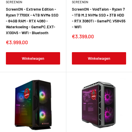
SCREENON
SCREENON
ScreenON - Extreme Edition -
ScreenON - VoidTalon - Ryzen 7
Ryzen 7 7700X - 4TB NVMe SSD
- 1TB M.2 NVMe SSD + 3TB HDD
- 64GB RAM - RTX 4080 -
- RTX 3080Ti - GamePC.V58455
Waterkoeling - GamePC.EXT-
- WiFi
X10045 - WiFi - Bluetooth
Verkoopprijs
€3.399,00
Verkoopprijs
€3.999,00
Winkelwagen
Winkelwagen