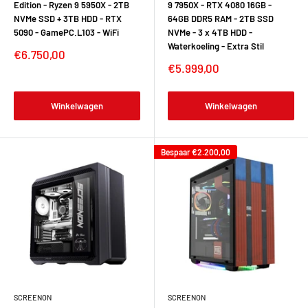
Edition - Ryzen 9 5950X - 2TB
9 7950X - RTX 4080 16GB -
NVMe SSD + 3TB HDD - RTX
64GB DDR5 RAM - 2TB SSD
5090 - GamePC.L103 - WiFi
NVMe - 3 x 4TB HDD -
Waterkoeling - Extra Stil
Verkoopprijs
€6.750,00
Verkoopprijs
€5.999,00
Winkelwagen
Winkelwagen
Bespaar
€2.200,00
SCREENON
SCREENON