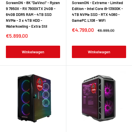
ScreenON - 8K "DaVinci" - Ryzen
ScreenON - Extreme - Limited
9 7950X - RX 7900XTX 24GB -
Edition - Intel Core i9-13900K -
64GB DDR5 RAM - 4TB SSD
4TB NVMe SSD - RTX 4080 -
NVMe - 3 x 4TB HDD -
GamePC.L108 - WiFi
Waterkoeling - Extra Stil
Verkoopprijs
€4.799,00
Normale
€6.999,00
prijs
Verkoopprijs
€5.899,00
Winkelwagen
Winkelwagen