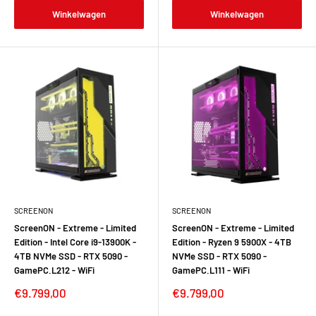
Winkelwagen
Winkelwagen
SCREENON
SCREENON
ScreenON - Extreme - Limited
ScreenON - Extreme - Limited
Edition - Intel Core i9-13900K -
Edition - Ryzen 9 5900X - 4TB
4TB NVMe SSD - RTX 5090 -
NVMe SSD - RTX 5090 -
GamePC.L212 - WiFi
GamePC.L111 - WiFi
Verkoopprijs
Verkoopprijs
€9.799,00
€9.799,00