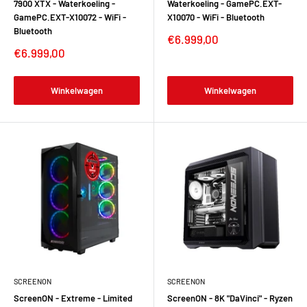
7900 XTX - Waterkoeling -
Waterkoeling - GamePC.EXT-
GamePC.EXT-X10072 - WiFi -
X10070 - WiFi - Bluetooth
Bluetooth
Verkoopprijs
€6.999,00
Verkoopprijs
€6.999,00
Winkelwagen
Winkelwagen
SCREENON
SCREENON
ScreenON - Extreme - Limited
ScreenON - 8K "DaVinci" - Ryzen