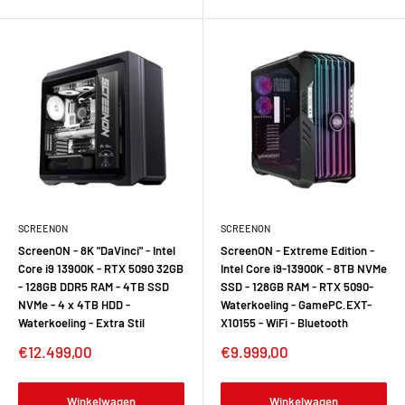
SCREENON
SCREENON
ScreenON - 8K "DaVinci" - Intel
ScreenON - Extreme Edition -
Core i9 13900K - RTX 5090 32GB
Intel Core i9-13900K - 8TB NVMe
- 128GB DDR5 RAM - 4TB SSD
SSD - 128GB RAM - RTX 5090-
NVMe - 4 x 4TB HDD -
Waterkoeling - GamePC.EXT-
Waterkoeling - Extra Stil
X10155 - WiFi - Bluetooth
Verkoopprijs
Verkoopprijs
€12.499,00
€9.999,00
Winkelwagen
Winkelwagen