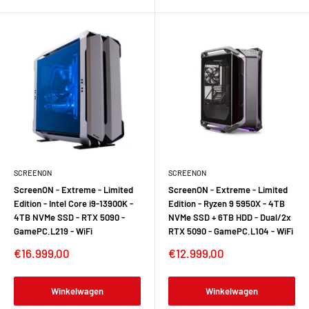
SCREENON
SCREENON
ScreenON - Extreme - Limited
ScreenON - Extreme - Limited
Edition - Intel Core i9-13900K -
Edition - Ryzen 9 5950X - 4TB
4TB NVMe SSD - RTX 5090 -
NVMe SSD + 6TB HDD - Dual/2x
GamePC.L219 - WiFi
RTX 5090 - GamePC.L104 - WiFi
Verkoopprijs
Verkoopprijs
€16.999,00
€12.999,00
Winkelwagen
Winkelwagen