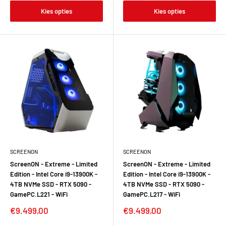
Kies opties
Kies opties
SCREENON
SCREENON
ScreenON - Extreme - Limited
ScreenON - Extreme - Limited
Edition - Intel Core i9-13900K -
Edition - Intel Core i9-13900K -
4TB NVMe SSD - RTX 5090 -
4TB NVMe SSD - RTX 5090 -
GamePC.L221 - WiFi
GamePC.L217 - WiFi
Verkoopprijs
Verkoopprijs
€9.499,00
€9.499,00