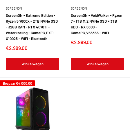
SCREENON
SCREENON
ScreenON - Extreme Edition -
ScreenON - VoidWalker - Ryzen
Ryzen 5 7600X - 2TB NVMe SSD
7 - 1TB M.2 NVMe SSD + 3TB
- 32GB RAM - RTX 4070Ti -
HDD - RX 6800 -
Waterkoeling - GamePC.EXT-
GamePC.V58355 - WiFi
X10025 - WiFi - Bluetooth
Verkoopprijs
€2.999,00
Verkoopprijs
€2.999,00
Winkelwagen
Winkelwagen
Bespaar
€4.000,00