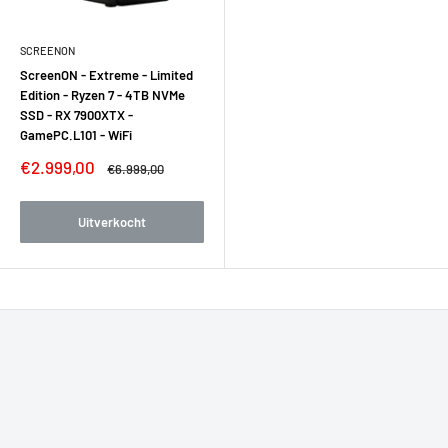
SCREENON
ScreenON - Extreme - Limited
Edition - Ryzen 7 - 4TB NVMe
SSD - RX 7900XTX -
GamePC.L101 - WiFi
Verkoopprijs
€2.999,00
Normale
€6.999,00
prijs
Uitverkocht