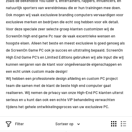
zoals de bekendste YouTuber`s, entertainers, rappers, influencers, en
natuurlijk sporters van wereldniveau die er hun trainingen mee doen.
Ook mogen wij vaak exclusieve branding computers vervaardigen voor
exclusieve merken en bedrijven die echt oog hebben voor elk detail.
Voor deze speciale zeer selecte groep klanten customizen wij de
ScreenOn high end game Pc naar de vaak excentrieke wensen en
hoogste eisen. Alleen het beste en meest exclusieve is goed genoeg als
de ScreenOn Game PC ook je succes en uitstraling bepaald. ScreenOn
High End Game PC's en Limited Editions gebruiken wij alle input die wij
kunnen vergaren van de klant voor ongeëvenaarde eigenschappen en
een echt uniek custom made design!
Wij hebben een professionele design afdeling en custom PC project
team die samen met de klant de beste high end computer gaat
realiseren. Wij nemen de privacy van onze High-End PC klanten uiterst
serieus en u kunt dan ook een echte VIP behandeling verwachten
tijdens het gehele ontwikkelingsproces van uw exclusieve PC.
Filter
Sorteer op