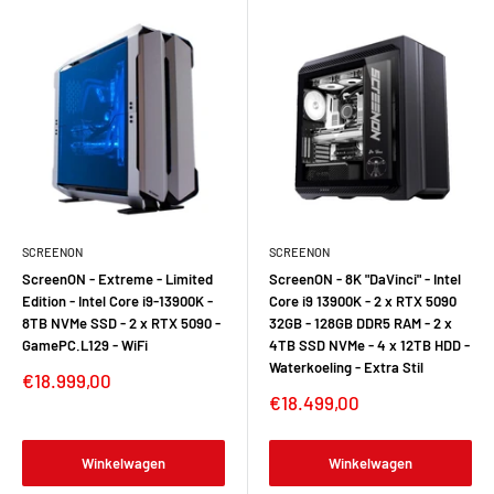
SCREENON
SCREENON
ScreenON - Extreme - Limited
ScreenON - 8K "DaVinci" - Intel
Edition - Intel Core i9-13900K -
Core i9 13900K - 2 x RTX 5090
8TB NVMe SSD - 2 x RTX 5090 -
32GB - 128GB DDR5 RAM - 2 x
GamePC.L129 - WiFi
4TB SSD NVMe - 4 x 12TB HDD -
Waterkoeling - Extra Stil
Verkoopprijs
€18.999,00
Verkoopprijs
€18.499,00
Winkelwagen
Winkelwagen