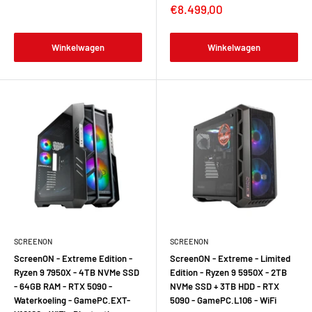
Verkoopprijs
€8.499,00
Winkelwagen
Winkelwagen
SCREENON
SCREENON
ScreenON - Extreme Edition -
ScreenON - Extreme - Limited
Ryzen 9 7950X - 4TB NVMe SSD
Edition - Ryzen 9 5950X - 2TB
- 64GB RAM - RTX 5090 -
NVMe SSD + 3TB HDD - RTX
Waterkoeling - GamePC.EXT-
5090 - GamePC.L106 - WiFi