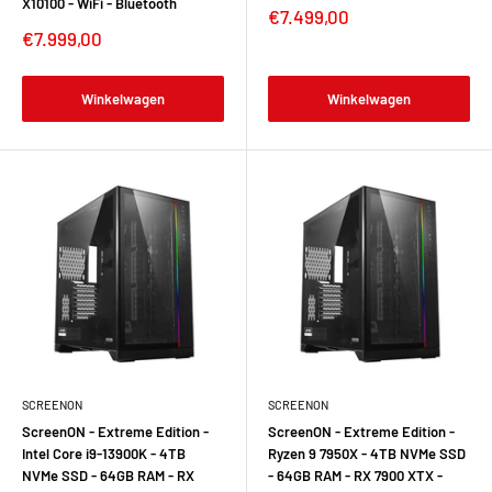
X10100 - WiFi - Bluetooth
Verkoopprijs
€7.499,00
Verkoopprijs
€7.999,00
Winkelwagen
Winkelwagen
SCREENON
SCREENON
ScreenON - Extreme Edition -
ScreenON - Extreme Edition -
Intel Core i9-13900K - 4TB
Ryzen 9 7950X - 4TB NVMe SSD
NVMe SSD - 64GB RAM - RX
- 64GB RAM - RX 7900 XTX -