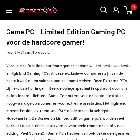
Doorgaan
0
ScreenOn
naar
artikel
Game PC - Limited Edition Gaming PC
voor de hardcore gamer!
Toont 1 - 31 van 31 producten
Voor iedere fanatieke hardcore gamer hebben wij het beste van beste
in High End Gaming PC's. Al deze exclusieve computers zijn van de
beste kwaliteit en voldoen aan de hoogste eisen. Deze Extreme PC's
zijn exclusief of in gelimiteerde oplage speciaal in opdracht door ons
gefabriceerd. High-end Game Computers voor de beste prestaties
hoogwaardige componenten voor extreme prestaties. Met high-end
moederborden, extreem veel RAM en de meest krachtigste
videokaarten. De ScreenOn Limited Edition game pc's worden veel
gebruikt door professionals voor bijvoorbeeld renderen en of video-
editing! Veel ScreenOn Game PC's hebben dan ook bekende eigenaren