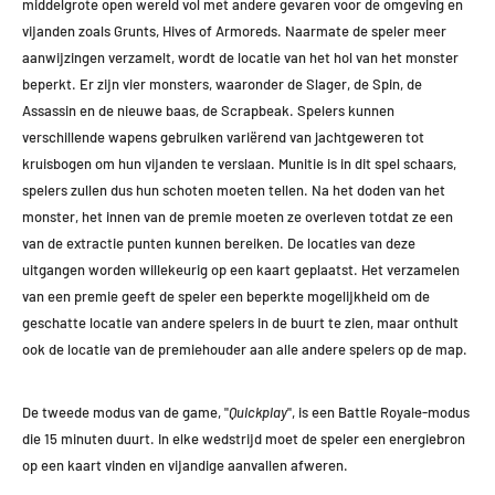
middelgrote open wereld vol met andere gevaren voor de omgeving en
vijanden zoals Grunts, Hives of Armoreds. Naarmate de speler meer
aanwijzingen verzamelt, wordt de locatie van het hol van het monster
beperkt. Er zijn vier monsters, waaronder de Slager, de Spin, de
Assassin en de nieuwe baas, de Scrapbeak. Spelers kunnen
verschillende wapens gebruiken variërend van jachtgeweren tot
kruisbogen om hun vijanden te verslaan. Munitie is in dit spel schaars,
spelers zullen dus hun schoten moeten tellen. Na het doden van het
monster, het innen van de premie moeten ze overleven totdat ze een
van de extractie punten kunnen bereiken. De locaties van deze
uitgangen worden willekeurig op een kaart geplaatst. Het verzamelen
van een premie geeft de speler een beperkte mogelijkheid om de
geschatte locatie van andere spelers in de buurt te zien, maar onthult
ook de locatie van de premiehouder aan alle andere spelers op de map.
De tweede modus van de game, "
Quickplay
", is een Battle Royale-modus
die 15 minuten duurt. In elke wedstrijd moet de speler een energiebron
op een kaart vinden en vijandige aanvallen afweren.