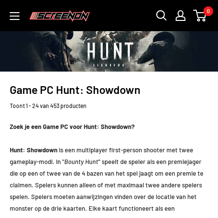
Doorgaan
0
ScreenOn
naar
artikel
Game PC Hunt: Showdown
Toont 1 - 24 van 453 producten
Zoek je een Game PC voor Hunt: Showdown?
Hunt: Showdown
is een multiplayer first-person shooter met twee
gameplay-modi. In "
Bounty Hunt
" speelt de speler als een premiejager
die op een of twee van de 4 bazen van het spel jaagt om een ​​premie te
claimen. Spelers kunnen alleen of met maximaal twee andere spelers
spelen. Spelers moeten aanwijzingen vinden over de locatie van het
monster op de drie kaarten. Elke kaart functioneert als een