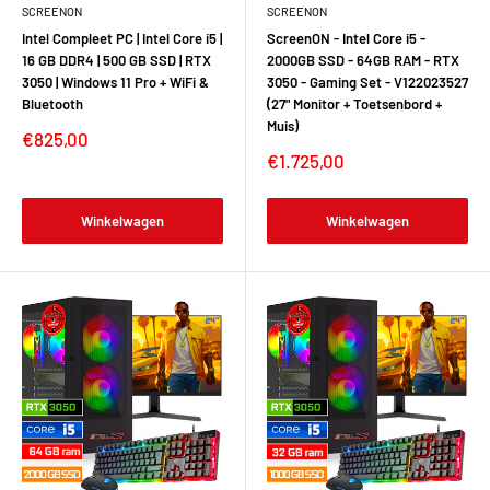
SCREENON
SCREENON
Intel Compleet PC | Intel Core i5 |
ScreenON - Intel Core i5 -
16 GB DDR4 | 500 GB SSD | RTX
2000GB SSD - 64GB RAM - RTX
3050 | Windows 11 Pro + WiFi &
3050 - Gaming Set - V122023527
Bluetooth
(27" Monitor + Toetsenbord +
Muis)
€825,00
€1.725,00
Winkelwagen
Winkelwagen