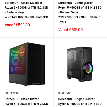
ScreenON - Office Sweeper -
ScreenON - Conflagration -
Ryzen 5 - 500GB of 1TB M.2 SSD
Ryzen 5 - 500GB of 1TB M.2 SSD
- Radeon Vega
- Radeon Vega
7/RTX3050/RTX3060 - GamePC
7/RTX3050/RTX3060 - GamePC
- WiFi
Verkoopprijs
Vanaf €599,00
Verkoopprijs
Vanaf €615,00
SCREENON
SCREENON
ScreenON - Office Blazer -
ScreenON - Engine Blaster -
Ryzen 5 - 500GB of 1TB M.2 SSD
Ryzen 5 - 500GB of 1TB M.2 SSD