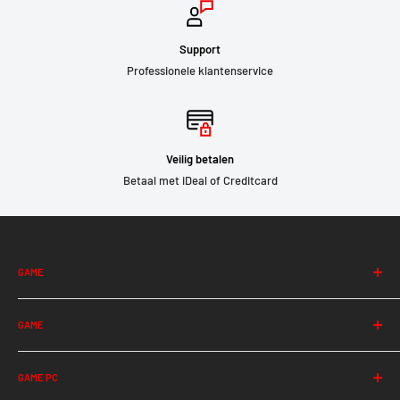
Support
Professionele klantenservice
Veilig betalen
Betaal met iDeal of Creditcard
GAME
Albion
GAME
Among Us
Apex Legends
Halo Infinite
Ark
GAME PC
Hearthstone