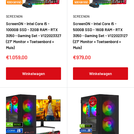
SCREENON
SCREENON
ScreenON - Intel Core i5 -
ScreenON - Intel Core i5 -
1000GB SSD - 32GB RAM - RTX
500GB SSD - 16GB RAM - RTX
3050 - Gaming Set - V122023327
3050 - Gaming Set - V122023127
(27" Monitor + Toetsenbord +
(27" Monitor + Toetsenbord +
Muis)
Muis)
€1.059,00
€979,00
Winkelwagen
Winkelwagen