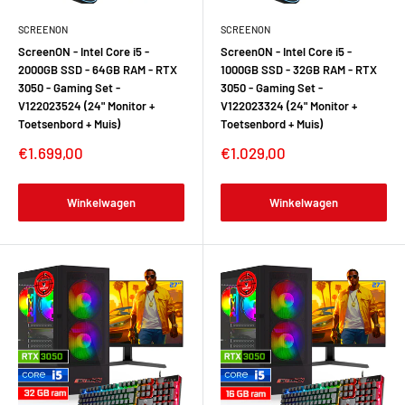
SCREENON
SCREENON
ScreenON - Intel Core i5 -
ScreenON - Intel Core i5 -
2000GB SSD - 64GB RAM - RTX
1000GB SSD - 32GB RAM - RTX
3050 - Gaming Set -
3050 - Gaming Set -
V122023524 (24" Monitor +
V122023324 (24" Monitor +
Toetsenbord + Muis)
Toetsenbord + Muis)
€1.699,00
€1.029,00
Winkelwagen
Winkelwagen