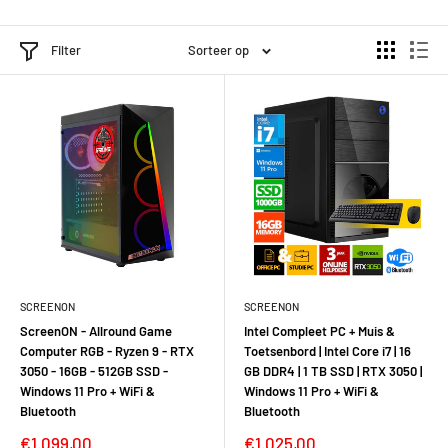
Filter
Sorteer op
SCREENON
SCREENON
ScreenON - Allround Game
Intel Compleet PC + Muis &
Computer RGB - Ryzen 9 - RTX
Toetsenbord | Intel Core i7 | 16
3050 - 16GB - 512GB SSD -
GB DDR4 | 1 TB SSD | RTX 3050 |
Windows 11 Pro + WiFi &
Windows 11 Pro + WiFi &
Bluetooth
Bluetooth
€1.099,00
€1.025,00