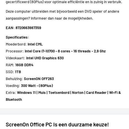
gecertificeerd (80Plus) voor optimale efficiëntie en is zuinig in verbruik.
Deze computer uitbreiden met bijvoorbeeld een DVD speler of andere
aanpassingen? Informeer dan naar de mogelijkheden.
EAN: 8720663667359
Specificaties:
Moederbord:
Intel CML
Processor:
Intel Core i7-10700 - 8 cores - 16 threads - 2,9 Ghz
Videokaart:
Intel UHD Graphics 630
RAM:
16GB DDR4
SSD:
1TB
Behuizing:
ScreenON OFF263
Voeding:
300 Watt - (80Plus)
Extra:
Windows 11 | Muis | Toetsenbord | Norton | Card Reader
| Wi-Fi &
Bluetooth
ScreenOn Office PC is een duurzame keuze!