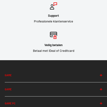
Support
Professionele klantenservice
Veilig betalen
Betaal met iDeal of Creditcard
GAME
Albion
GAME
Among Us
Apex Legends
Halo Infinite
Ark
GAME PC
Hearthstone