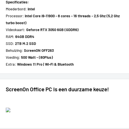
Specificaties:
Moederbord:
Intel
Processor:
Intel Core i9-11900 - 8 cores - 16 threads - 2,5 Ghz (5,2 Ghz
turbo boost)
Videokaart:
Geforce RTX 3050 6GB (GDDR6)
RAM:
64GB DDR4
SSD:
2TB M.2 SSD
Behuizing:
ScreenON OFF263
Voeding:
500 Watt - (80Plus)
Extra:
Windows 11 Pro
| Wi-Fi & Bluetooth
ScreenOn Office PC is een duurzame keuze!