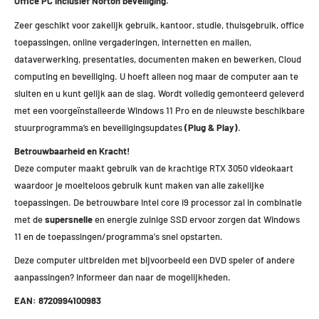
Office PC inclusief Norton beveiliging.
Zeer geschikt voor zakelijk gebruik, kantoor, studie, thuisgebruik, office
toepassingen, online vergaderingen, internetten en mailen,
dataverwerking, presentaties, documenten maken en bewerken, Cloud
computing en beveiliging. U hoeft alleen nog maar de computer aan te
sluiten en u kunt gelijk aan de slag. Wordt volledig gemonteerd geleverd
met een voorgeïnstalleerde Windows 11 Pro en de nieuwste beschikbare
stuurprogramma’s en beveiligingsupdates
(Plug & Play)
.
Betrouwbaarheid en Kracht!
Deze computer maakt gebruik van de krachtige RTX 3050 videokaart
waardoor je moeiteloos gebruik kunt maken van alle zakelijke
toepassingen. De betrouwbare Intel core i9 processor zal in combinatie
met de
supersnelle
en energie zuinige SSD ervoor zorgen dat Windows
11 en de toepassingen/programma's snel opstarten.
Deze computer uitbreiden met bijvoorbeeld een DVD speler of andere
aanpassingen? Informeer dan naar de mogelijkheden.
EAN: 8720994100983