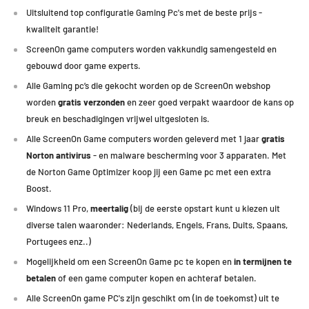
Uitsluitend top configuratie Gaming Pc's met de beste prijs -
kwaliteit garantie!
ScreenOn game computers worden vakkundig samengesteld en
gebouwd door game experts.
Alle Gaming pc’s die gekocht worden op de ScreenOn webshop
worden
gratis verzonden
en zeer goed verpakt waardoor de kans op
breuk en beschadigingen vrijwel uitgesloten is.
Alle ScreenOn Game computers worden geleverd met 1 jaar
gratis
Norton antivirus
- en malware bescherming voor 3 apparaten. Met
de Norton Game Optimizer koop jij een Game pc met een extra
Boost.
Windows 11 Pro,
meertalig
(bij de eerste opstart kunt u kiezen uit
diverse talen waaronder: Nederlands, Engels, Frans, Duits, Spaans,
Portugees enz..)
Mogelijkheid om een ScreenOn Game pc te kopen en
in termijnen te
betalen
of een game computer kopen en achteraf betalen.
Alle ScreenOn game PC's zijn geschikt om (in de toekomst) uit te