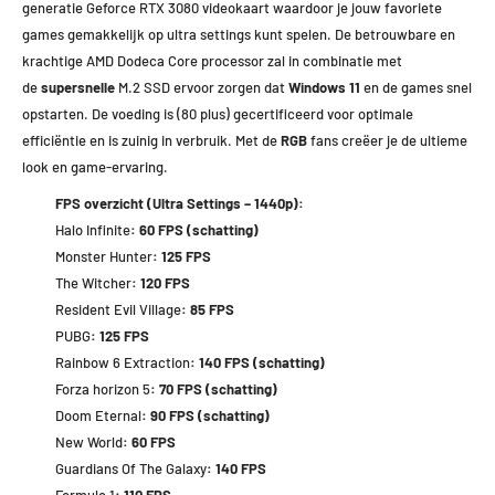
generatie Geforce RTX 3080 videokaart waardoor je jouw favoriete
games gemakkelijk op ultra settings kunt spelen. De betrouwbare en
krachtige AMD Dodeca Core processor zal in combinatie met
de
supersnelle
M.2 SSD ervoor zorgen dat
Windows 11
en de games snel
opstarten. De voeding is (80 plus) gecertificeerd voor optimale
efficiëntie en is zuinig in verbruik. Met de
RGB
fans creëer je de ultieme
look en game-ervaring.
FPS overzicht (Ultra Settings – 1440p):
Halo Infinite
: 60 FPS (schatting)
Monster Hunter
: 125 FPS
The Witcher
: 120 FPS
Resident Evil Village
: 85 FPS
PUBG
: 125 FPS
Rainbow 6 Extraction
: 140 FPS (schatting)
Forza horizon 5
: 70 FPS (schatting)
Doom Eternal
: 90 FPS (schatting)
New World
: 60 FPS
Guardians Of The Galaxy
: 140 FPS