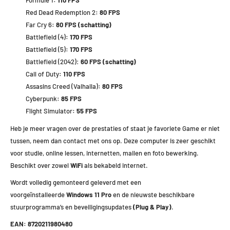
Formule 1
: 110 FPS
Red Dead Redemption 2
: 80 FPS
Far Cry 6
: 80 FPS (schatting)
Battlefield (4)
: 170 FPS
Battlefield (5)
: 170 FPS
Battlefield (2042):
60 FPS (schatting)
Call of Duty
: 110 FPS
Assasins Creed (Valhalla)
: 80 FPS
Cyberpunk
: 85 FPS
Flight Simulator
: 55 FPS
Heb je meer vragen over de prestaties of staat je favoriete Game er niet
tussen, neem dan contact met ons op. Deze computer is zeer geschikt
voor studie, online lessen, internetten, mailen en foto bewerking.
Beschikt over zowel
WiFi
als bekabeld internet.
Wordt volledig gemonteerd geleverd met een
voorgeïnstalleerde
Windows 11 Pro
en de nieuwste beschikbare
stuurprogramma’s en beveiligingsupdates
(Plug & Play)
.
EAN: 8720211980480