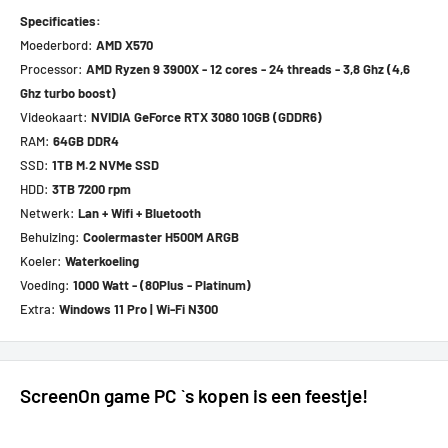
Specificaties:
Moederbord:
AMD X570
Processor:
AMD Ryzen 9 3900X - 12 cores - 24 threads - 3,8 Ghz (4,6
Ghz turbo boost)
Videokaart:
NVIDIA GeForce RTX 3080 10GB (GDDR6)
RAM:
64GB DDR4
SSD:
1TB M.2 NVMe SSD
HDD:
3TB 7200 rpm
Netwerk:
Lan + Wifi + Bluetooth
Behuizing:
Coolermaster H500M ARGB
Koeler:
Waterkoeling
Voeding:
1000 Watt - (80Plus - Platinum)
Extra:
Windows 11 Pro | Wi-Fi N300
ScreenOn game PC `s kopen is een feestje!