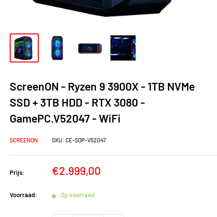
ScreenON - Ryzen 9 3900X - 1TB NVMe
SSD + 3TB HDD - RTX 3080 -
GamePC.V52047 - WiFi
SCREENON
SKU:
CE-SOP-V52047
Verkoopprijs
€2.999,00
Prijs:
Voorraad:
Op voorraad