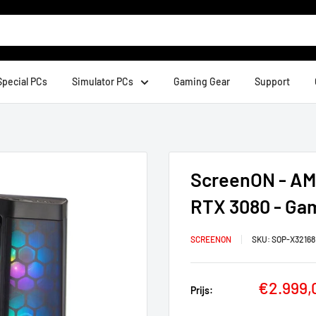
Special PCs
Simulator PCs
Gaming Gear
Support
ScreenON - AMD
RTX 3080 - Ga
SCREENON
SKU:
SOP-X32168
Verkoop
€2.999,
Prijs: