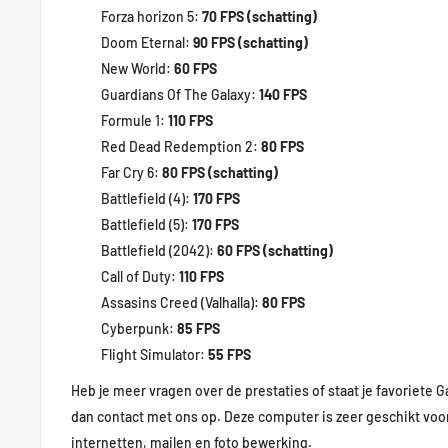
Forza horizon 5:
70 FPS (schatting)
Doom Eternal:
90 FPS (schatting)
New World:
60 FPS
Guardians Of The Galaxy:
140 FPS
Formule 1:
110 FPS
Red Dead Redemption 2:
80 FPS
Far Cry 6:
80 FPS (schatting)
Battlefield (4):
170 FPS
Battlefield (5):
170 FPS
Battlefield (2042):
60 FPS (schatting)
Call of Duty:
110 FPS
Assasins Creed (Valhalla):
80 FPS
Cyberpunk:
85 FPS
Flight Simulator:
55 FPS
Heb je meer vragen over de prestaties of staat je favoriete 
dan contact met ons op. Deze computer is zeer geschikt voor
internetten, mailen en foto bewerking.