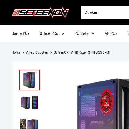
Doorgaan
ScreenOn
naar
artikel
Game PCs
Office PCs
PC Sets
VR PCs
Home
Alle producten
ScreenON - AMD Ryzen 9 - 1TB SSD + 3T...