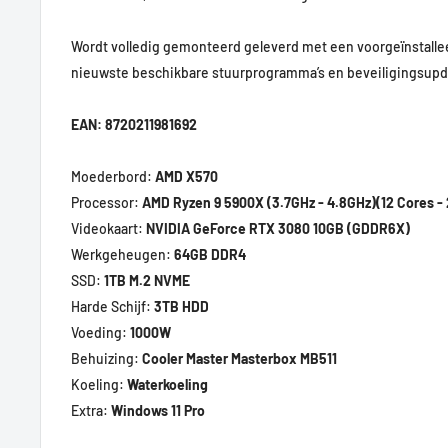
Wordt volledig gemonteerd geleverd met een voorgeïnstalle
nieuwste beschikbare stuurprogramma’s en beveiligingsup
EAN: 8720211981692
Moederbord:
AMD X570
Processor:
AMD Ryzen 9 5900X (3.7GHz - 4.8GHz)(12 Cores -
Videokaart:
NVIDIA GeForce RTX 3080 10GB (GDDR6X)
Werkgeheugen:
64GB DDR4
SSD:
1TB M.2 NVME
Harde Schijf:
3
TB HDD
Voeding:
1000W
Behuizing:
Cooler Master Masterbox MB511
Koeling:
Waterkoeling
Extra:
Windows 11 Pro