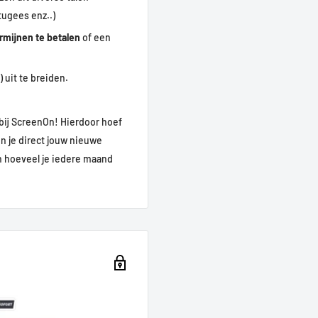
tugees enz..)
ermijnen te betalen
of een
 uit te breiden.
bij ScreenOn! Hierdoor hoef
un je direct jouw nieuwe
en hoeveel je iedere maand