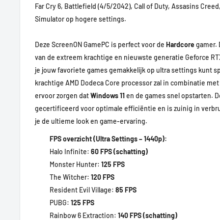
Far Cry 6, Battlefield (4/5/2042), Call of Duty, Assasins Cree
Simulator op hogere settings.
Deze ScreenON GamePC is perfect voor de
Hardcore
gamer. 
van de extreem krachtige en nieuwste generatie Geforce RT
je jouw favoriete games gemakkelijk op ultra settings kunt 
krachtige AMD Dodeca Core processor zal in combinatie me
ervoor zorgen dat
Windows 11
en de games snel opstarten. De
gecertificeerd voor optimale efficiëntie en is zuinig in verbr
je de ultieme look en game-ervaring.
FPS overzicht (Ultra Settings – 1440p):
Halo Infinite:
60 FPS (schatting)
Monster Hunter:
125 FPS
The Witcher:
120 FPS
Resident Evil Village:
85 FPS
PUBG:
125 FPS
Rainbow 6 Extraction:
140 FPS (schatting)