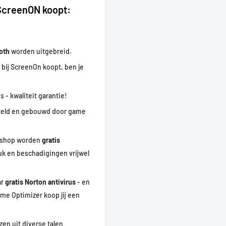
 ScreenON koopt:
ooth
worden uitgebreid.
 bij ScreenOn koopt, ben je
s - kwaliteit garantie!
eld en gebouwd door game
ebshop worden
gratis
uk en beschadigingen vrijwel
ar
gratis Norton antivirus
- en
me Optimizer koop jij een
zen uit diverse talen