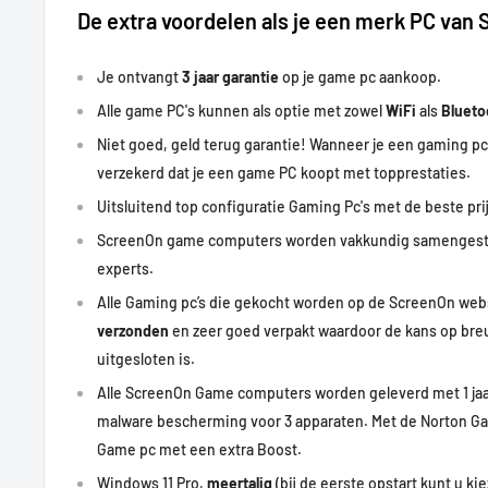
De extra voordelen als je een merk PC van
Je ontvangt
3 jaar garantie
op je game pc aankoop.
Alle game PC's kunnen als optie met zowel
WiFi
als
Bluet
Niet goed, geld terug garantie! Wanneer je een gaming pc
verzekerd dat je een game PC koopt met
topprestaties
.
Uitsluitend top configuratie Gaming Pc's met de beste prij
ScreenOn game computers worden vakkundig samengest
experts.
Alle Gaming pc’s die gekocht worden op de ScreenOn w
verzonden
en zeer goed verpakt waardoor de kans op bre
uitgesloten is.
Alle ScreenOn Game computers worden geleverd met 1 ja
malware bescherming voor 3 apparaten. Met de Norton Ga
Game pc met een extra Boost.
Windows 11 Pro,
meertalig
(bij de eerste opstart kunt u kie