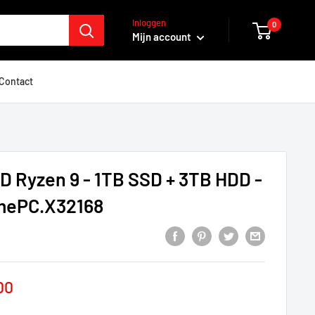
Inloggen
0
Mijn account
Contact
 Ryzen 9 - 1TB SSD + 3TB HDD -
mePC.X32168
prijs
00