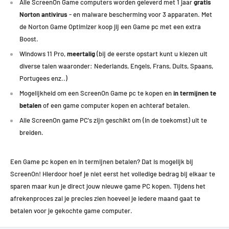
Alle ScreenOn Game computers worden geleverd met 1 jaar
gratis
Norton antivirus
- en malware bescherming voor 3 apparaten. Met
de Norton Game Optimizer koop jij een Game pc met een extra
Boost.
Windows 11 Pro,
meertalig
(bij de eerste opstart kunt u kiezen uit
diverse talen waaronder: Nederlands, Engels, Frans, Duits, Spaans,
Portugees enz..)
Mogelijkheid om een ScreenOn Game pc te kopen en
in termijnen te
betalen
of een game computer kopen en achteraf betalen.
Alle ScreenOn game PC's zijn geschikt om (in de toekomst) uit te
breiden.
Een Game pc kopen en in termijnen betalen? Dat is mogelijk bij
ScreenOn! Hierdoor hoef je niet eerst het volledige bedrag bij elkaar te
sparen maar kun je direct jouw nieuwe game PC kopen.
Tijdens het
afrekenproces zal je precies zien hoeveel je iedere maand gaat te
betalen voor je gekochte game computer.