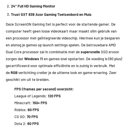
24" Full HD
Gaming Monitor
Trust GXT 838 Azor Gaming Toetsenbord en Muis
Deze ScreenON Gaming Set is perfect voor de startende gamer. De
computer heeft geen losse videokaart maar maakt slim gebruik van
een processor met geïntegreerde videochip. Hiermee kun je besparen
en alsnog je games op launch settings spelen. De betrouwbare AMD
Dual Core processor zal in combinatie met de
supersnelle
SSD ervoor
zorgen dat
Windows 11
en games snel opstarten. De voeding is (80 plus)
gecertificeerd voor optimale efficiëntie en is zuinig in verbruik. Met
de
RGB
verlichting creëer je de ultieme look en game-ervaring. Zeer
geschikt om uit te breiden.
FPS (frames per second) overzicht:
League of Legends:
120 FPS
Minecraft:
150+ FPS
Roblox:
60 FPS
CS GO:
70 FPS
Dota 2:
60 FPS