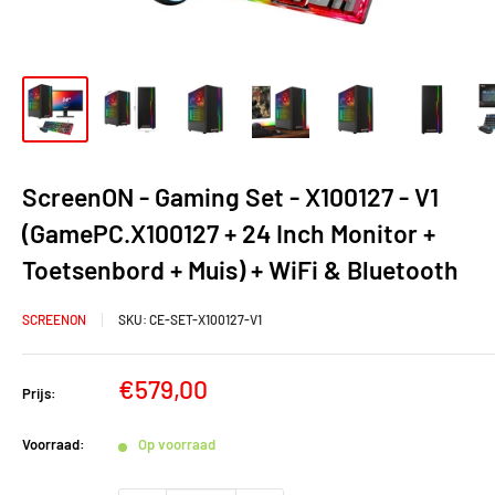
ScreenON - Gaming Set - X100127 - V1
(GamePC.X100127 + 24 Inch Monitor +
Toetsenbord + Muis) + WiFi & Bluetooth
SCREENON
SKU:
CE-SET-X100127-V1
Verkoopprijs
€579,00
Prijs:
Voorraad:
Op voorraad