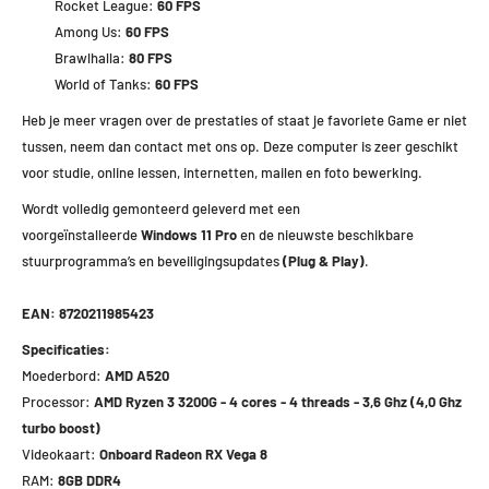
Rocket League:
60 FPS
Among Us:
60 FPS
Brawlhalla:
80 FPS
World of Tanks:
60 FPS
Heb je meer vragen over de prestaties of staat je favoriete Game er niet
tussen, neem dan contact met ons op. Deze computer is zeer geschikt
voor studie, online lessen, internetten, mailen en foto bewerking.
Wordt volledig gemonteerd geleverd met een
voorgeïnstalleerde
Windows 11 Pro
en de nieuwste beschikbare
stuurprogramma’s en beveiligingsupdates
(Plug & Play)
.
EAN: 8720211985423
Specificaties:
Moederbord:
AMD A520
Processor:
AMD Ryzen 3 3200G - 4 cores - 4 threads - 3,6 Ghz (4,0 Ghz
turbo boost)
Videokaart:
Onboard
Radeon RX Vega 8
RAM:
8GB DDR4