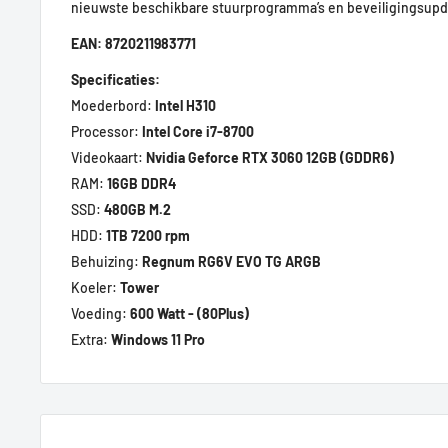
nieuwste beschikbare stuurprogramma’s en beveiligingsup
EAN: 8720211983771
Specificaties:
Moederbord:
Intel H310
Processor:
Intel Core i7-8700
Videokaart:
Nvidia Geforce RTX 3060 12GB (GDDR6)
RAM:
16GB DDR4
SSD:
480GB M.2
HDD:
1TB 7200 rpm
Behuizing:
Regnum RG6V EVO TG ARGB
Koeler:
Tower
Voeding:
600 Watt - (80Plus)
Extra:
Windows 11 Pro