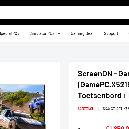
Special PCs
Simulator PCs
Gaming Gear
Support
ScreenON - Gam
(GamePC.X52184
Toetsenbord + 
SCREENON
SKU:
CE-SET-X52
Verkoop
€1.859,