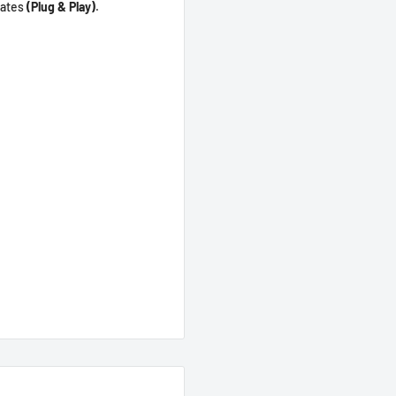
dates
(Plug & Play)
.