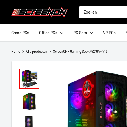
Doorgaan
ScreenOn
naar
artikel
Game PCs
Office PCs
PC Sets
VR PCs
Home
Alle producten
ScreenON - Gaming Set - X52184 - V1 (...