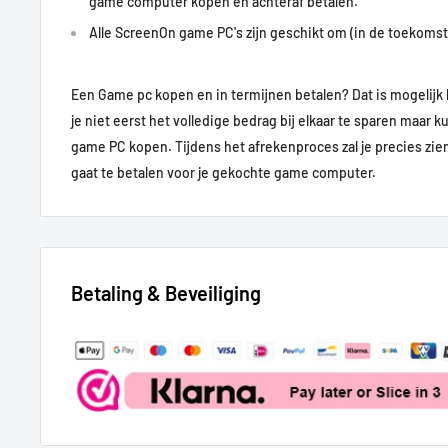
game computer kopen en achteraf betalen.
Valhalla, Red Dead Redemption 2 en Battlefield 2042.
Alle ScreenOn game PC's zijn geschikt om (in de toekomst)
Een Game pc kopen en in termijnen betalen? Dat is mogelijk 
je niet eerst het volledige bedrag bij elkaar te sparen maar k
game PC kopen.
Tijdens het afrekenproces zal je precies zi
gaat te betalen voor je gekochte game computer.
Betaling & Beveiliging