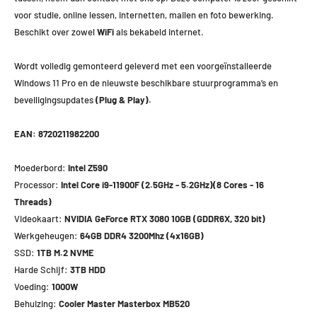
voor studie, online lessen, internetten, mailen en foto bewerking.
Beschikt over zowel
WiFi
als bekabeld internet.
Wordt volledig gemonteerd geleverd met een voorgeïnstalleerde
Windows 11 Pro en de nieuwste beschikbare stuurprogramma’s en
beveiligingsupdates
(Plug & Play).
EAN: 8720211982200
Moederbord:
Intel Z590
Processor:
Intel Core i9-11900F (2.5GHz - 5.2GHz)(8 Cores - 16
Threads)
Videokaart:
NVIDIA GeForce RTX 3080 10GB (GDDR6X, 320 bit)
Werkgeheugen:
64GB DDR4 3200Mhz (4x16GB)
SSD:
1TB M.2 NVME
Harde Schijf:
3TB HDD
Voeding:
1000W
Behuizing:
Cooler Master Masterbox MB520