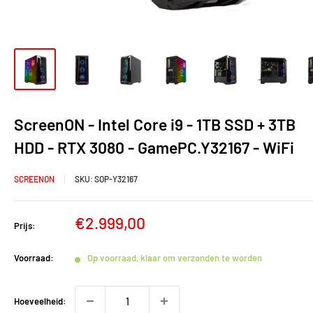
ScreenON - Intel Core i9 - 1TB SSD + 3TB
HDD - RTX 3080 - GamePC.Y32167 - WiFi
SCREENON
SKU:
SOP-Y32167
Verkoopprijs
€2.999,00
Prijs:
Voorraad:
Op voorraad, klaar om verzonden te worden
Hoeveelheid: