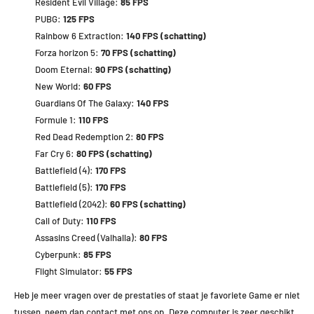
Resident Evil Village:
85 FPS
PUBG:
125 FPS
Rainbow 6 Extraction:
140 FPS (schatting)
Forza horizon 5:
70 FPS (schatting)
Doom Eternal:
90 FPS (schatting)
New World:
60 FPS
Guardians Of The Galaxy:
140 FPS
Formule 1:
110 FPS
Red Dead Redemption 2:
80 FPS
Far Cry 6:
80 FPS (schatting)
Battlefield (4):
170 FPS
Battlefield (5):
170 FPS
Battlefield (2042):
60 FPS (schatting)
Call of Duty:
110 FPS
Assasins Creed (Valhalla):
80 FPS
Cyberpunk:
85 FPS
Flight Simulator:
55 FPS
Heb je meer vragen over de prestaties of staat je favoriete Game er niet
tussen, neem dan contact met ons op. Deze computer is zeer geschikt