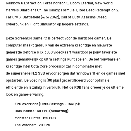
Rainbow 6 Extraction, Forza horizon 5, Doom Eternal, New World,
Marvel’s Guardians Of The Galaxy, Formule 1, Red Dead Redemption 2,
Far Cry 6, Battlefield (4/5/2042), Call of Duty, Assasins Creed,
Cyberpunk en Flight Simulator op hogere settings.
Deze ScreenON GamePC is perfect voor de
Hardcore
gamer. De
computer maakt gebruik van de extreem krachtige en nieuwste
generatie Geforce RTX 3080 videokaart waardoor je jouw favoriete
games gemakkelijk op ultra settings kunt spelen. De betrouwbare en
krachtige Intel Octa Core processor zal in combinatie met
de
supersnelle
M.2 SSD ervoor zorgen dat
Windows 11
en de games snel
opstarten. De voeding is (80 plus) gecertificeerd voor optimale
efficiëntie en is zuinig in verbruik. Met de
RGB
fans creëer je de ultieme
look en game-ervaring.
FPS overzicht (Ultra Settings – 1440p):
Halo Infinite:
60 FPS (schatting)
Monster Hunter:
125 FPS
The Witcher:
120 FPS