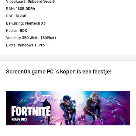
Videokaart:
Onboard Vega 8
RAM:
16GB DDR4
SSD:
512GB
Behuizing:
Montech X3
Koeler:
BOX
Voeding:
350 Watt - (80Plus)
Extra:
Windows 11 Pro
ScreenOn game PC `s kopen is een feestje!