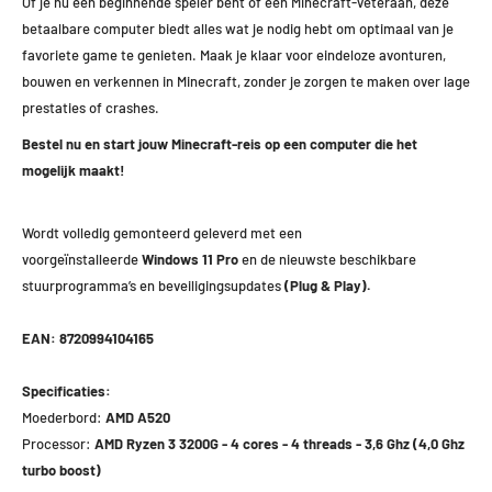
Of je nu een beginnende speler bent of een Minecraft-veteraan, deze
betaalbare computer biedt alles wat je nodig hebt om optimaal van je
favoriete game te genieten. Maak je klaar voor eindeloze avonturen,
bouwen en verkennen in Minecraft, zonder je zorgen te maken over lage
prestaties of crashes.
Bestel nu en start jouw Minecraft-reis op een computer die het
mogelijk maakt!
Wordt volledig gemonteerd geleverd met een
voorgeïnstalleerde
Windows 11 Pro
en de nieuwste beschikbare
stuurprogramma’s en beveiligingsupdates
(Plug & Play).
EAN: 8720994104165
Specificaties:
Moederbord:
AMD A520
Processor:
AMD Ryzen 3 3200G - 4 cores - 4 threads - 3,6 Ghz (4,0 Ghz
turbo boost)