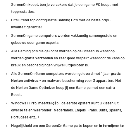
ScreenOn koopt, ben je verzekerd dat je een game PC koopt met
Deze GamePC met de Nvidia Geforce RTX 3050 is ook uitermate
topprestaties
.
geschikt op Medium Settings (Medium - 1080p) en behaald daarop
minimaal 60 FPS met de volgende games:
Uitsluitend top configuratie Gaming Pc's met de beste prijs -
kwaliteit garantie!
Farming Simulator, Monster Hunter, Ark, Battlefield 5, The Witcher,
ScreenOn game computers worden vakkundig samengesteld en
Tomb Raider, Far Cry 6, Call of Duty, Guardians of the Galaxy, Elden Ring,
gebouwd door game experts.
Escape from Tarkov, Formule 1, New World en Resident Evil Village.
Alle Gaming pc’s die gekocht worden op de ScreenOn webshop
worden
gratis verzonden
en zeer goed verpakt waardoor de kans op
breuk en beschadigingen vrijwel uitgesloten is.
Alle ScreenOn Game computers worden geleverd met 1 jaar
gratis
Norton antivirus
- en malware bescherming voor 3 apparaten. Met
de Norton Game Optimizer koop jij een Game pc met een extra
Boost.
Windows 11 Pro,
meertalig
(bij de eerste opstart kunt u kiezen uit
diverse talen waaronder: Nederlands, Engels, Frans, Duits, Spaans,
Portugees enz..)
Mogelijkheid om een ScreenOn Game pc te kopen en
in termijnen te