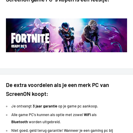
Fortnite:
80+ FPS
Fifa:
100+ FPS
Overwatch 2:
200+ FPS
GTA FiveM:
60+ FPS
Rainbow 6:
70 FPS
Rust:
80 FPS
Dead by Daylight:
100 FPS
Diablo:
70+FPS
The Cycle: Frontier:
70 FPS
Super People:
70+ FPS
Hunt: Showdown:
70+ FPS
Need for Speed:
40-50 FPS
De extra voordelen als je een merk PC van
Lost Ark:
130+ FPS
ScreenON koopt:
Battlefield 4:
150+ FPS
Doom Eternal:
130+ FPS
Je ontvangt
3 jaar garantie
op je game pc aankoop.
Destiny 2:
130+ FPS
Alle game PC's kunnen als optie met zowel
WiFi
als
PUBG:
150+ FPS
Bluetooth
worden uitgebreid.
Forza Horizon 5:
120+ FPS
Niet goed, geld terug garantie! Wanneer je een gaming pc bij