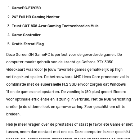
GamePC.F12050
24" Full HD
Gaming Monitor
Trust GXT 838 Azor Gaming Toetsenbord en Muis
Game Controller
Gratis Ferrari Flag
Deze ScreenON GamePC is perfect voor de gevorderde gamer. De
computer maakt gebruik van de krachtige Geforce RTX 3050
videokaart waardoor je jouw favoriete games gemakkelijk op high
settings kunt spelen. De betrouwbare AMD Hexa Core processor zal in
combinatie met de
supersnelle
M.2 SSD ervoor zorgen dat
Windows
11
en de games snel opstarten. De voeding is (80 plus) gecertificeerd
voor optimale efficiëntie en is zuinig in verbruik. Met de
RGB
verlichting
creëer je de ultieme look en game-ervaring. Zeer geschikt om uit te
breiden.
Heb je meer vragen over de prestaties of staat je favoriete Game er niet
tussen, neem dan contact met ons op. Deze computer is zeer geschikt
voor studie, online lessen, internetten, mailen en foto/video bewerking.