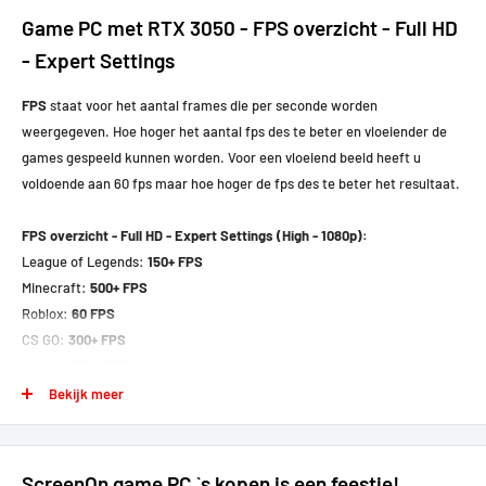
Game PC met RTX 3050 - FPS overzicht - Full HD
- Expert Settings
FPS
staat voor het aantal frames die per seconde worden
weergegeven. Hoe hoger het aantal fps des te beter en vloeiender de
games gespeeld kunnen worden. Voor een vloeiend beeld heeft u
voldoende aan 60 fps maar hoe hoger de fps des te beter het resultaat.
FPS overzicht - Full HD - Expert Settings (High - 1080p):
League of Legends:
150+ FPS
Minecraft:
500+ FPS
Roblox:
60 FPS
CS GO:
300+ FPS
Dota 2:
200+ FPS
Valorant:
280+ FPS
Bekijk meer
World of Warcraft:
180+ FPS
GTA V:
90+ FPS
Apex Legends:
80+ FPS
ScreenOn game PC `s kopen is een feestje!