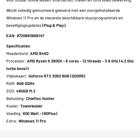
Wordt volledig gemonteerd geleverd met een voorgeïnstalleerde
Windows 11 Pro en de nieuwste beschikbare stuurprogramma’s en
beveiligingsupdates
(Plug & Play).
EAN:
8720663666147
Specificaties:
Moederbord:
AMD B450
Processor:
AMD Ryzen 5 2600X - 6 cores - 12 threads - 3.6 GHz (4,2 Ghz
turbo boost)
Videokaart:
Geforce RTX 3050 8GB (GDDR6)
RAM:
8GB DDR4
SSD:
480GB M.2
Behuizing:
Chieftec Hunter
Koeler:
Towerkoeler
Voeding:
600 Watt - (80Plus)
Extra:
Windows 11 Pro