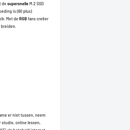
t de
supersnelle
M.2 SSD
eding is (80 plus)
uik. Met de
RGB
fans creëer
 breiden.
Game er niet tussen, neem
 studie, online lessen,