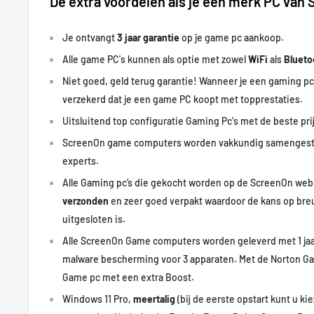
De extra voordelen als je een merk PC van
Je ontvangt
3 jaar garantie
op je game pc aankoop.
Alle game PC's kunnen als optie met zowel
WiFi
als
Bluet
Niet goed, geld terug garantie! Wanneer je een gaming pc
verzekerd dat je een game PC koopt met
topprestaties
.
Uitsluitend top configuratie Gaming Pc's met de beste prij
ScreenOn game computers worden vakkundig samengest
experts.
Alle Gaming pc’s die gekocht worden op de ScreenOn w
verzonden
en zeer goed verpakt waardoor de kans op bre
uitgesloten is.
Alle ScreenOn Game computers worden geleverd met 1 ja
malware bescherming voor 3 apparaten. Met de Norton Ga
Game pc met een extra Boost.
Windows 11 Pro,
meertalig
(bij de eerste opstart kunt u kie