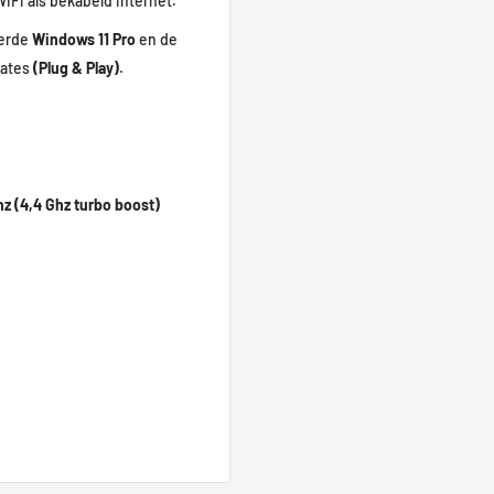
iFi als bekabeld internet.
erde
Windows 11 Pro
en de
dates
(Plug & Play)
.
hz (4,4 Ghz turbo boost)