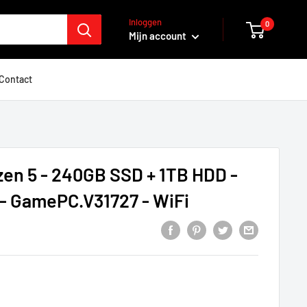
Inloggen
0
Mijn account
Contact
en 5 - 240GB SSD + 1TB HDD -
- GamePC.V31727 - WiFi
prijs