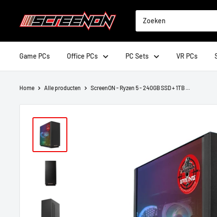
Doorgaan
ScreenOn
naar
artikel
Game PCs
Office PCs
PC Sets
VR PCs
Home
Alle producten
ScreenON - Ryzen 5 - 240GB SSD + 1TB ...