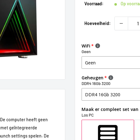
Voorraad:
Op voorra
Hoeveelheid:
WiFi
Geen
Geheugen
DDR4 16Gb 3200
Maak er compleet set van
Los PC
 De computer heeft geen
r met geïntegreerde
aunch settings spelen. De