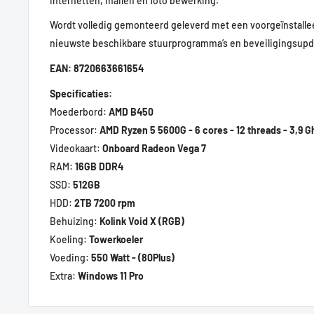
internetten, mailen en foto bewerking.
Wordt volledig gemonteerd geleverd met een voorgeïnstalle
nieuwste beschikbare stuurprogramma’s en beveiligingsup
EAN:
8720663661654
Specificaties:
Moederbord:
AMD B450
Processor:
AMD Ryzen 5 5600G - 6 cores - 12 threads - 3,9 G
Videokaart:
O
nboard Radeon Vega 7
RAM:
16GB DDR4
SSD:
512
GB
HDD:
2TB 7200 rpm
Behuizing:
Kolink Void X
(RGB)
Koeling:
Towerkoeler
Voeding:
550 Watt - (80Plus)
Extra:
Windows 11 Pro