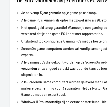
De extra voordelen als je een merk PC van
Je ontvangt
3 jaar garantie
op je game pc aankoop.
Alle game PC's kunnen als optie met zowel
WiFi
als
Bluet
Niet goed, geld terug garantie! Wanneer je een gaming pc
verzekerd dat je een game PC koopt met
topprestaties
.
Uitsluitend top configuratie Gaming Pc's met de beste prij
ScreenOn game computers worden vakkundig samengest
experts.
Alle Gaming pc’s die gekocht worden op de ScreenOn w
verzonden
en zeer goed verpakt waardoor de kans op bre
uitgesloten is.
Alle ScreenOn Game computers worden geleverd met 1 ja
malware bescherming voor 3 apparaten. Met de Norton Ga
Game pc met een extra Boost.
Windows 11 Pro,
meertalig
(bij de eerste opstart kunt u kie