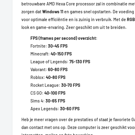
betrouwbare AMD Hexa Core processor zal in combinatie me
zorgen dat
Windows 11
en games snel opstarten. De voeding i
voor optimale efficiëntie en is zuinig in verbruik. Met de
RGB
look en game-ervaring. Zeer geschikt om uit te breiden.
FPS (frames per second) overzicht:
Fortnite:
30-45 FPS
Minecraft:
40-150 FPS
League of Legends:
75-130 FPS
Valorant:
60-80 FPS
Roblox:
40-80 FPS
Rocket League:
30-70 FPS
CS GO:
40-100 FPS
Sims 4:
30-65 FPS
Apex Legends:
30-60 FPS
Heb je meer vragen over de prestaties of staat je favoriete 
dan contact met ons op. Deze computer is zeer geschikt voor