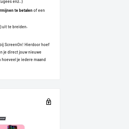
tugees enz..)
ermijnen te betalen
of een
 uit te breiden.
bij ScreenOn! Hierdoor hoef
un je direct jouw nieuwe
en hoeveel je iedere maand