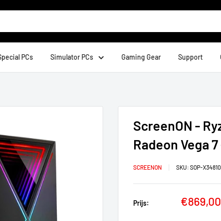
Special PCs
Simulator PCs
Gaming Gear
Support
ScreenON - Ryz
Radeon Vega 7
SCREENON
SKU:
SOP-X34810
€869,00
Prijs: