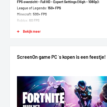
FPS overzicht - Full HD - Expert Settings (High - 1080p):
League of Legends:
150+ FPS
Minecraft:
500+ FPS
Roblox:
60 FPS
CS GO:
350+ FPS
Bekijk meer
Dota 2:
200+ FPS
Valorant:
300+ FPS
World of Warcraft:
200+ FPS
GTA V:
100+ FPS
ScreenOn game PC `s kopen is een feestje!
Apex Legends:
100+ FPS
Fortnite:
80+ FPS
Fifa:
100+ FPS
Overwatch 2:
220+ FPS
GTA FiveM:
60+ FPS
Rainbow 6:
100+ FPS
Rust:
80 FPS
Dead by Daylight:
120 FPS