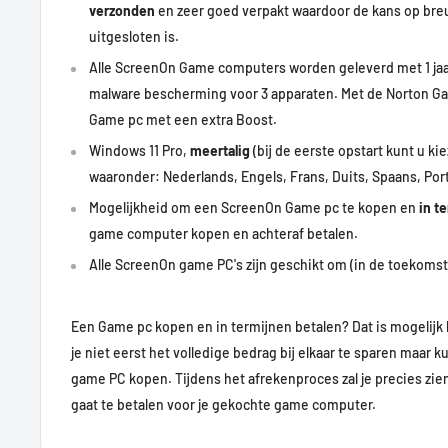
verzonden
en zeer goed verpakt waardoor de kans op bre
Call of Duty:
100+ FPS
uitgesloten is.
Guardians of the Galaxy:
60+ FPS
Alle ScreenOn Game computers worden geleverd met 1 ja
Elden Ring:
50-60 FPS
malware bescherming voor 3 apparaten. Met de Norton Ga
Escape from Tarkov:
70 FPS
Game pc met een extra Boost.
Windows 11 Pro,
meertalig
(bij de eerste opstart kunt u kie
Deze GamePC met de Nvidia Geforce RTX 2060 is ook uiterm
waaronder: Nederlands, Engels, Frans, Duits, Spaans, Por
Settings (Medium - 1080p) en behaald daarop minimaal 60 F
Mogelijkheid om een ScreenOn Game pc te kopen en
in t
Formule 1, New World, Resident Evil Village, Halo Infinite, 
game computer kopen en achteraf betalen.
Valhalla, Red Dead Redemption 2 en Battlefield 2042.
Alle ScreenOn game PC's zijn geschikt om (in de toekomst)
Een Game pc kopen en in termijnen betalen? Dat is mogelijk 
je niet eerst het volledige bedrag bij elkaar te sparen maar k
game PC kopen.
Tijdens het afrekenproces zal je precies zi
gaat te betalen voor je gekochte game computer.