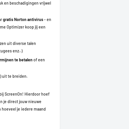
uk en beschadigingen vrijwel
ar
gratis Norton antivirus
- en
me Optimizer koop jij een
zen uit diverse talen
ate geschikt op Medium
tugees enz..)
PS met de volgende games:
ermijnen te betalen
of een
Cyberpunk, Assasins Creed
 uit te breiden.
bij ScreenOn! Hierdoor hoef
un je direct jouw nieuwe
en hoeveel je iedere maand