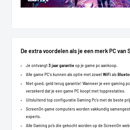
Diablo:
100+FPS
The Cycle: Frontier:
70+ FPS
Super People:
70 FPS
Hunt: Showdown:
100+ FPS
Need for Speed:
60+ FPS
Lost Ark:
150+ FPS
Farming Simulator:
80+ FPS
De extra voordelen als je een merk PC van
Battlefield 4:
170+ FPS
Doom Eternal:
140 FPS
Je ontvangt
3 jaar garantie
op je game pc aankoop.
Destiny 2:
130+ FPS
Alle game PC's kunnen als optie met zowel
WiFi
als
Bluet
PUBG:
150+ FPS
Forza Horizon 5:
120+ FPS
Niet goed, geld terug garantie! Wanneer je een gaming pc
Monster Hunter:
80+ FPS
verzekerd dat je een game PC koopt met
topprestaties
.
Ark:
70+ FPS
Uitsluitend top configuratie Gaming Pc's met de beste prij
Battlefield 5:
120+ FPS
ScreenOn game computers worden vakkundig samengest
The Witcher:
90+ FPS
experts.
Tomb Raider:
60+ FPS
Alle Gaming pc’s die gekocht worden op de ScreenOn w
Far Cry 6:
90+ FPS