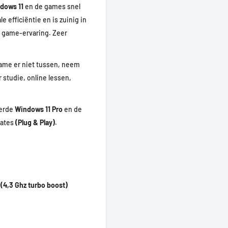
dows 11
en de games snel
e efficiëntie en is zuinig in
en game-ervaring. Zeer
Game er niet tussen, neem
 studie, online lessen,
erde
Windows 11 Pro
en de
dates
(Plug & Play)
.
 (4,3 Ghz turbo boost)