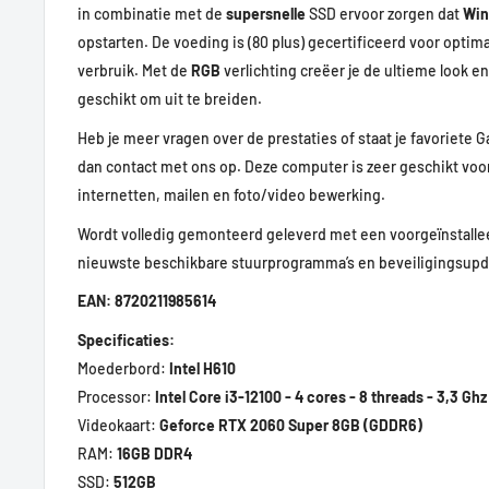
in combinatie met de
supersnelle
SSD ervoor zorgen dat
Win
opstarten. De voeding is (80 plus) gecertificeerd voor optimal
verbruik. Met de
RGB
verlichting creëer je de ultieme look 
geschikt om uit te breiden.
Heb je meer vragen over de prestaties of staat je favoriete 
dan contact met ons op. Deze computer is zeer geschikt voor
internetten, mailen en foto/video bewerking.
Wordt volledig gemonteerd geleverd met een voorgeïnstalle
nieuwste beschikbare stuurprogramma’s en beveiligingsup
EAN: 8720211985614
Specificaties:
Moederbord:
Intel H610
Processor:
Intel Core i3-12100 - 4 cores - 8 threads - 3,3 Ghz
Videokaart:
Geforce RTX 2060 Super 8GB (GDDR6)
RAM:
16GB DDR4
SSD:
512
GB