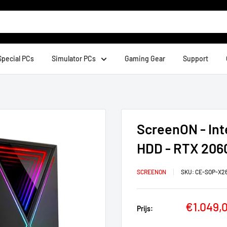
Special PCs
Simulator PCs
Gaming Gear
Support
ScreenON - Int
HDD - RTX 206
SCREENON
SKU:
CE-SOP-X26
Verkoop
€1.049,
Prijs: