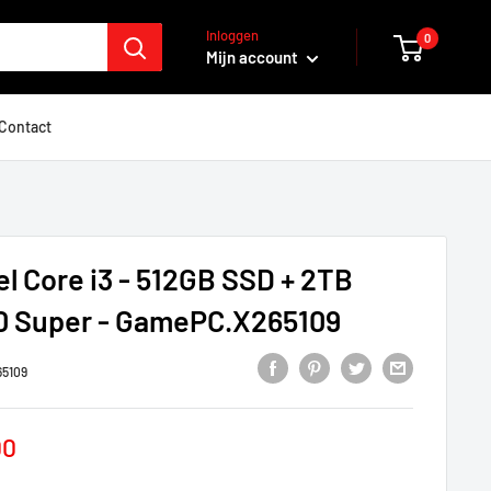
Inloggen
0
Mijn account
Contact
el Core i3 - 512GB SSD + 2TB
0 Super - GamePC.X265109
5109
prijs
00