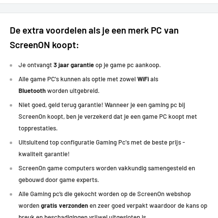
Super People:
70+ FPS
Hunt: Showdown:
70+ FPS
Need for Speed:
40-50 FPS
De extra voordelen als je een merk PC van
Lost Ark:
130+ FPS
ScreenON koopt:
Battlefield 4:
150+ FPS
Doom Eternal:
130+ FPS
Je ontvangt
3 jaar garantie
op je game pc aankoop.
Destiny 2:
130+ FPS
Alle game PC's kunnen als optie met zowel
WiFi
als
PUBG:
150+ FPS
Bluetooth
worden uitgebreid.
Forza Horizon 5:
120+ FPS
Niet goed, geld terug garantie! Wanneer je een gaming pc bij
ScreenOn koopt, ben je verzekerd dat je een game PC koopt met
Deze GamePC met de Nvidia Geforce RTX 3050 is ook uitermate
topprestaties
.
geschikt op Medium Settings (Medium - 1080p) en behaald daarop
minimaal 60 FPS met de volgende games:
Uitsluitend top configuratie Gaming Pc's met de beste prijs -
kwaliteit garantie!
Farming Simulator, Monster Hunter, Ark, Battlefield 5, The Witcher,
ScreenOn game computers worden vakkundig samengesteld en
Tomb Raider, Far Cry 6, Call of Duty, Guardians of the Galaxy, Elden Ring,
gebouwd door game experts.
Escape from Tarkov, Formule 1, New World en Resident Evil Village.
Alle Gaming pc’s die gekocht worden op de ScreenOn webshop
worden
gratis verzonden
en zeer goed verpakt waardoor de kans op
breuk en beschadigingen vrijwel uitgesloten is.