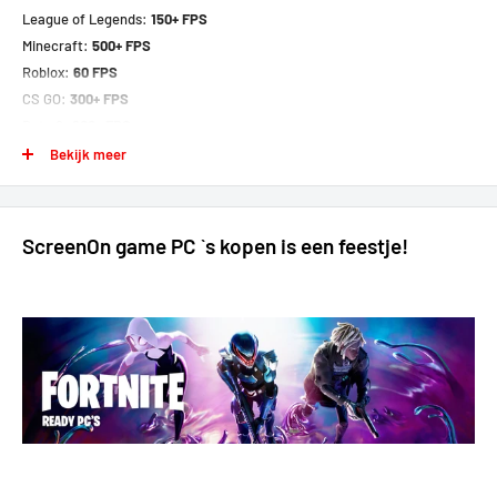
League of Legends:
150+ FPS
Minecraft:
500+ FPS
Roblox:
60 FPS
CS GO:
300+ FPS
Dota 2:
200+ FPS
Valorant:
280+ FPS
Bekijk meer
World of Warcraft:
180+ FPS
GTA V:
90+ FPS
Apex Legends:
80+ FPS
ScreenOn game PC `s kopen is een feestje!
Fortnite:
80+ FPS
Fifa:
100+ FPS
Overwatch 2:
200+ FPS
GTA FiveM:
60+ FPS
Rainbow 6:
70 FPS
Rust:
80 FPS
Dead by Daylight:
100 FPS
Diablo:
70+FPS
The Cycle: Frontier:
70 FPS