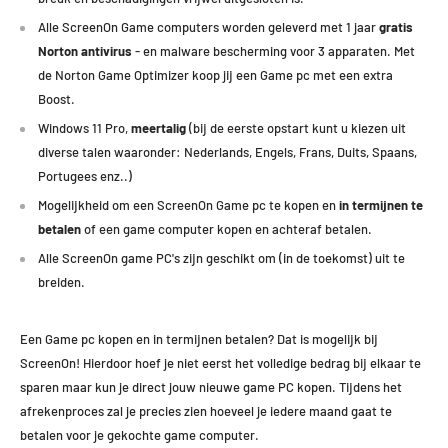
Alle ScreenOn Game computers worden geleverd met 1 jaar
gratis
Norton antivirus
- en malware bescherming voor 3 apparaten. Met
de Norton Game Optimizer koop jij een Game pc met een extra
Boost.
Windows 11 Pro,
meertalig
(bij de eerste opstart kunt u kiezen uit
diverse talen waaronder: Nederlands, Engels, Frans, Duits, Spaans,
Portugees enz..)
Mogelijkheid om een ScreenOn Game pc te kopen en
in termijnen te
betalen
of een game computer kopen en achteraf betalen.
Alle ScreenOn game PC's zijn geschikt om (in de toekomst) uit te
breiden.
Een Game pc kopen en in termijnen betalen? Dat is mogelijk bij
ScreenOn! Hierdoor hoef je niet eerst het volledige bedrag bij elkaar te
sparen maar kun je direct jouw nieuwe game PC kopen.
Tijdens het
afrekenproces zal je precies zien hoeveel je iedere maand gaat te
betalen voor je gekochte game computer.