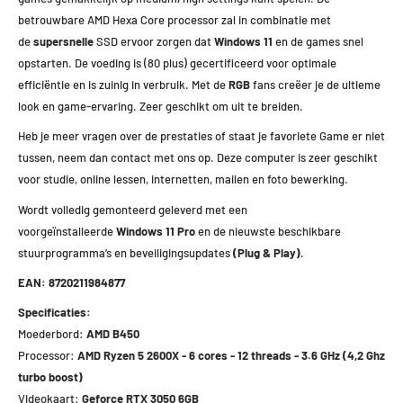
betrouwbare AMD Hexa Core processor zal in combinatie met
de
supersnelle
SSD ervoor zorgen dat
Windows 11
en de games snel
opstarten. De voeding is (80 plus) gecertificeerd voor optimale
efficiëntie en is zuinig in verbruik. Met de
RGB
fans creëer je de ultieme
look en game-ervaring. Zeer geschikt om uit te breiden.
Heb je meer vragen over de prestaties of staat je favoriete Game er niet
tussen, neem dan contact met ons op. Deze computer is zeer geschikt
voor studie, online lessen, internetten, mailen en foto bewerking.
Wordt volledig gemonteerd geleverd met een
voorgeïnstalleerde
Windows 11 Pro
en de nieuwste beschikbare
stuurprogramma’s en beveiligingsupdates
(Plug & Play)
.
EAN: 8720211984877
Specificaties:
Moederbord:
AMD B450
Processor:
AMD Ryzen 5 2600X - 6 cores - 12 threads - 3.6 GHz (4,2 Ghz
turbo boost)
Videokaart:
Geforce RTX 3050 6GB