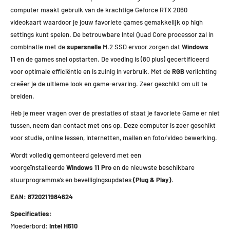
computer maakt gebruik van de krachtige Geforce RTX 2060
videokaart waardoor je jouw favoriete games gemakkelijk op high
settings kunt spelen. De betrouwbare Intel Quad Core processor zal in
combinatie met de
supersnelle
M.2 SSD ervoor zorgen dat
Windows
11
en de games snel opstarten. De voeding is (80 plus) gecertificeerd
voor optimale efficiëntie en is zuinig in verbruik. Met de
RGB
verlichting
creëer je de ultieme look en game-ervaring. Zeer geschikt om uit te
breiden.
Heb je meer vragen over de prestaties of staat je favoriete Game er niet
tussen, neem dan contact met ons op. Deze computer is zeer geschikt
voor studie, online lessen, internetten, mailen en foto/video bewerking.
Wordt volledig gemonteerd geleverd met een
voorgeïnstalleerde
Windows 11 Pro
en de nieuwste beschikbare
stuurprogramma’s en beveiligingsupdates
(Plug & Play)
.
EAN: 8720211984624
Specificaties:
Moederbord:
Intel H610