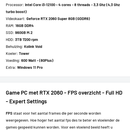
Processor:
Intel Core i3-12100 - 4 cores - 8 threads - 3,3 Ghz (4,3 Ghz
turbo boost)
Videokaart:
Geforce RTX 2060 Super 8GB (GDDR6)
RAM:
16GB DDR4
SSD:
960GB M.2
HDD:
3TB 7200 rpm
Behuizing:
Kolink Void
Koeler:
Tower
Voeding:
600 Watt - (80Plus)
Extra:
Windows 11 Pro
Game PC met RTX 2060 - FPS overzicht - Full HD
- Expert Settings
FPS
staat voor het aantal frames die per seconde worden
weergegeven. Hoe hoger het aantal fps des te beter en vloeiender de
games gespeeld kunnen worden. Voor een vloeiend beeld heeft u