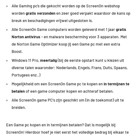
Call of Duty:
100+ FPS
Alle Gaming pc’s die gekocht worden op de ScreenOn webshop
Guardians of the Galaxy:
60+ FPS
worden
gratis verzonden
en zeer goed verpakt waardoor de kans op
Elden Ring:
50-60 FPS
breuk en beschadigingen vrijwel uitgesloten is.
Escape from Tarkov:
70 FPS
Alle ScreenOn Game computers worden geleverd met 1 jaar
gratis
Norton antivirus
- en malware bescherming voor 3 apparaten. Met
Deze GamePC met de Nvidia Geforce RTX 2060 is ook uitermate
de Norton Game Optimizer koop jij een Game pc met een extra
geschikt op Medium Settings (Medium - 1080p) en behaald daarop
Boost.
minimaal 60 FPS met de volgende games:
Windows 11 Pro,
meertalig
(bij de eerste opstart kunt u kiezen uit
diverse talen waaronder: Nederlands, Engels, Frans, Duits, Spaans,
Formule 1, New World, Resident Evil Village, Halo Infinite, Cyberpunk,
Portugees enz..)
Assasins Creed Valhalla, Red Dead Redemption 2 en Battlefield 2042.
Mogelijkheid om een ScreenOn Game pc te kopen en
in termijnen te
betalen
of een game computer kopen en achteraf betalen.
Alle ScreenOn game PC's zijn geschikt om (in de toekomst) uit te
breiden.
Een Game pc kopen en in termijnen betalen? Dat is mogelijk bij
ScreenOn! Hierdoor hoef je niet eerst het volledige bedrag bij elkaar te