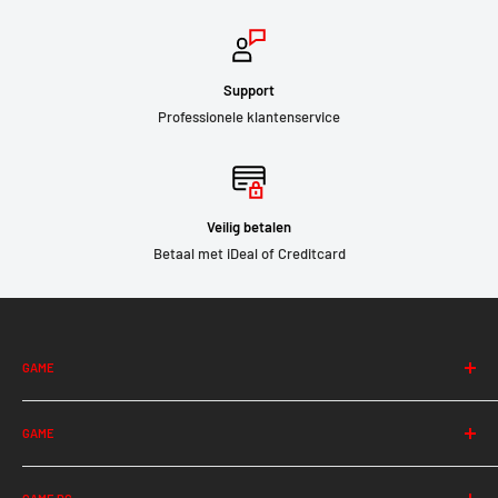
Support
Professionele klantenservice
Veilig betalen
Betaal met iDeal of Creditcard
GAME
Albion
GAME
Among Us
Apex Legends
Halo Infinite