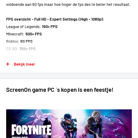
voldoende aan 60 fps maar hoe hoger de fps des te beter het resultaat.
FPS overzicht - Full HD - Expert Settings (High - 1080p):
League of Legends:
150+ FPS
Minecraft:
500+ FPS
Roblox:
60 FPS
CS GO:
350+ FPS
Dota 2:
200+ FPS
Valorant:
300+ FPS
Bekijk meer
World of Warcraft:
200+ FPS
GTA V:
100+ FPS
Apex Legends:
100+ FPS
ScreenOn game PC `s kopen is een feestje!
Fortnite:
80+ FPS
Fifa:
100+ FPS
Overwatch 2:
220+ FPS
GTA FiveM:
60+ FPS
Rainbow 6:
100+ FPS
Rust:
80 FPS
Dead by Daylight:
120 FPS