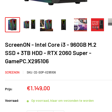
ScreenON - Intel Core i3 - 960GB M.2
SSD + 3TB HDD - RTX 2060 Super -
GamePC.X295106
SCREENON
SKU:
CE-SOP-X295106
Verkoopprijs
€1.149,00
Prijs:
Voorraad:
Op voorraad, klaar om verzonden te worden