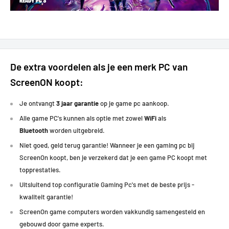
Diablo:
100+FPS
The Cycle: Frontier:
70+ FPS
Super People:
70 FPS
Hunt: Showdown:
100+ FPS
Need for Speed:
60+ FPS
De extra voordelen als je een merk PC van
Lost Ark:
150+ FPS
ScreenON koopt:
Farming Simulator:
80+ FPS
Battlefield 4:
170+ FPS
Je ontvangt
3 jaar garantie
op je game pc aankoop.
Doom Eternal:
140 FPS
Alle game PC's kunnen als optie met zowel
WiFi
als
Destiny 2:
130+ FPS
Bluetooth
worden uitgebreid.
PUBG:
150+ FPS
Niet goed, geld terug garantie! Wanneer je een gaming pc bij
Forza Horizon 5:
120+ FPS
ScreenOn koopt, ben je verzekerd dat je een game PC koopt met
Monster Hunter:
80+ FPS
topprestaties
.
Ark:
70+ FPS
Battlefield 5:
120+ FPS
Uitsluitend top configuratie Gaming Pc's met de beste prijs -
The Witcher:
90+ FPS
kwaliteit garantie!
Tomb Raider:
60+ FPS
ScreenOn game computers worden vakkundig samengesteld en
Far Cry 6:
90+ FPS
gebouwd door game experts.