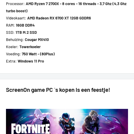
Processor:
AMD Ryzen 7 2700X - 8 cores - 16 threads - 3,7 Ghz (4,3 Ghz
turbo boost)
Videokaart:
AMD Radeon RX 6700 XT 12GB
GDDR6
RAM:
16
GB DDR4
SSD:
1TB M.2 SSD
Behuizing:
Cougar MX410
Koeler:
Towerkoeler
Voeding:
750 Watt - (80Plus)
Extra:
Windows 11 Pro
ScreenOn game PC `s kopen is een feestje!