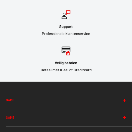
Support
Professionele klantenservice
Veilig betalen
Betaal met iDeal of Creditcard
GAME
Albion
GAME
Among Us
Apex Legends
Halo Infinite