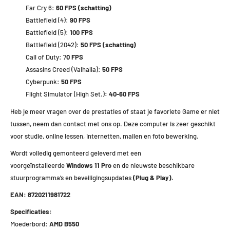
Far Cry 6:
60 FPS (schatting)
Battlefield (4):
90 FPS
Battlefield (5):
100 FPS
Battlefield (2042):
50 FPS (schatting)
Call of Duty:
7
0 FPS
Assasins Creed (Valhalla):
50 FPS
Cyberpunk:
50 FPS
Flight Simulator (High Set.)
: 40-60 FPS
Heb je meer vragen over de prestaties of staat je favoriete Game er niet
tussen, neem dan contact met ons op. Deze computer is zeer geschikt
voor studie, online lessen, internetten, mailen en foto bewerking.
Wordt volledig gemonteerd geleverd met een
voorgeïnstalleerde
Windows 11 Pro
en de nieuwste beschikbare
stuurprogramma’s en beveiligingsupdates
(Plug & Play).
EAN: 8720211981722
Specificaties:
Moederbord:
AMD B550