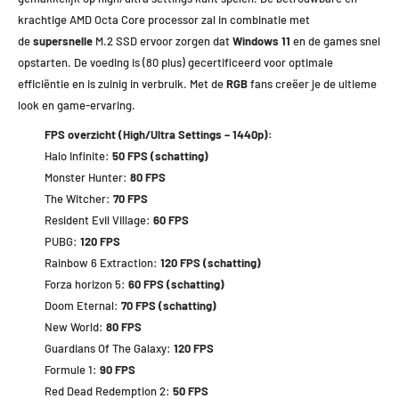
krachtige AMD Octa Core processor zal in combinatie met
de
supersnelle
M.2 SSD ervoor zorgen dat
Windows 11
en de games snel
opstarten. De voeding is (80 plus) gecertificeerd voor optimale
efficiëntie en is zuinig in verbruik. Met de
RGB
fans creëer je de ultieme
look en game-ervaring.
FPS overzicht (High/Ultra Settings – 1440p):
Halo Infinite:
50 FPS (schatting)
Monster Hunter:
80 FPS
The Witcher:
70 FPS
Resident Evil Village:
60 FPS
PUBG:
120 FPS
Rainbow 6 Extraction:
120 FPS (schatting)
Forza horizon 5:
60 FPS (schatting)
Doom Eternal:
70 FPS (schatting)
New World:
80 FPS
Guardians Of The Galaxy:
120 FPS
Formule 1:
90 FPS
Red Dead Redemption 2:
50 FPS