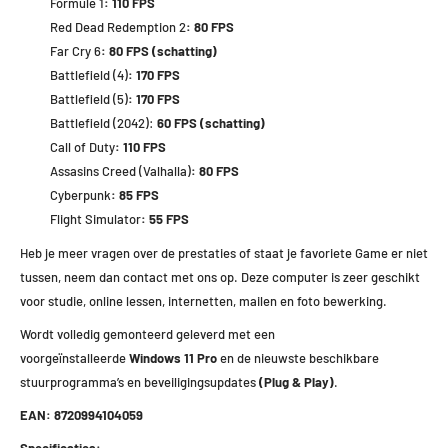
Formule 1
: 110 FPS
Red Dead Redemption 2
: 80 FPS
Far Cry 6
: 80 FPS (schatting)
Battlefield (4)
: 170 FPS
Battlefield (5)
: 170 FPS
Battlefield (2042):
60 FPS (schatting)
Call of Duty
: 110 FPS
Assasins Creed (Valhalla)
: 80 FPS
Cyberpunk
: 85 FPS
Flight Simulator
: 55 FPS
Heb je meer vragen over de prestaties of staat je favoriete Game er niet
tussen, neem dan contact met ons op. Deze computer is zeer geschikt
voor studie, online lessen, internetten, mailen en foto bewerking.
Wordt volledig gemonteerd geleverd met een
voorgeïnstalleerde
Windows 11 Pro
en de nieuwste beschikbare
stuurprogramma’s en beveiligingsupdates
(Plug & Play)
.
EAN: 8720994104059
Specificaties: