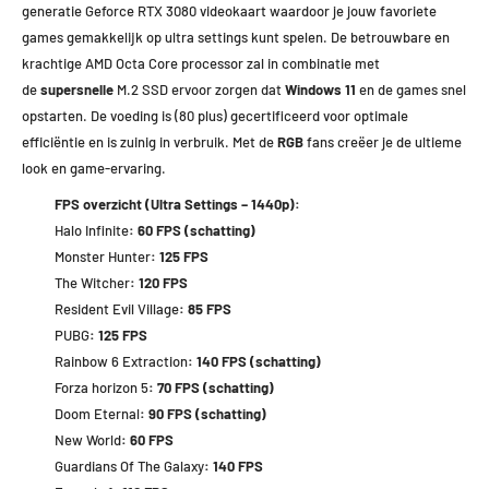
generatie Geforce RTX 3080 videokaart waardoor je jouw favoriete
games gemakkelijk op ultra settings kunt spelen. De betrouwbare en
krachtige AMD Octa Core processor zal in combinatie met
de
supersnelle
M.2 SSD ervoor zorgen dat
Windows 11
en de games snel
opstarten. De voeding is (80 plus) gecertificeerd voor optimale
efficiëntie en is zuinig in verbruik. Met de
RGB
fans creëer je de ultieme
look en game-ervaring.
FPS overzicht (Ultra Settings – 1440p):
Halo Infinite
: 60 FPS (schatting)
Monster Hunter
: 125 FPS
The Witcher
: 120 FPS
Resident Evil Village
: 85 FPS
PUBG
: 125 FPS
Rainbow 6 Extraction
: 140 FPS (schatting)
Forza horizon 5
: 70 FPS (schatting)
Doom Eternal
: 90 FPS (schatting)
New World
: 60 FPS
Guardians Of The Galaxy
: 140 FPS