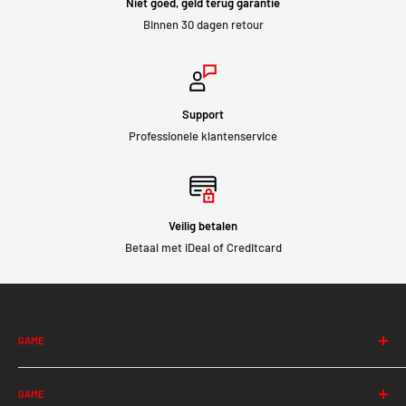
Niet goed, geld terug garantie
Binnen 30 dagen retour
Support
Professionele klantenservice
Veilig betalen
Betaal met iDeal of Creditcard
GAME
Albion
GAME
Among Us