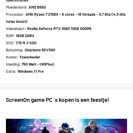
Moederbord:
AMD B550
Processor:
AMD Ryzen 7 2700X - 8 cores - 16 threads - 3,7 Ghz (4,3 Ghz
turbo boost)
Videokaart:
Nvidia GeForce RTX 3080 10GB GDDR6
RAM:
16
GB DDR4
SSD:
1TB M.2 SSD
Behuizing:
Sharkoon REV300
Koeler:
Towerkoeler
Voeding:
750 Watt - (80Plus)
Extra:
Windows 11 Pro
ScreenOn game PC `s kopen is een feestje!