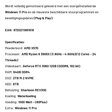
Wordt volledig gemonteerd geleverd met een voorgeïnstalleerde
Windows 11 Pro
en de nieuwste beschikbare stuurprogramma’s en
beveiligingsupdates
(Plug & Play).
EAN: 8720211981616
Specificaties:
Moederbord:
AMD X570
Processor:
AMD Ryzen 9 3900X (3.8GHz - 4.6GHz)(12 Cores - 24
Threads)
Videokaart:
Geforce RTX 3060 12GB (GDDR6, 192 bit)
RAM:
64GB DDR4
SSD:
2TB M.2 NVME
HDD:
6TB
Behuizing:
Sharkoon REV300
Koeling:
Waterkoeling
Voeding:
1000 Watt - (80Plus)
Extra:
Windows 11 Pro