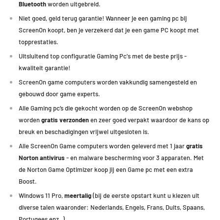
Bluetooth
worden uitgebreid.
PUBG:
150+ FPS
Niet goed, geld terug garantie! Wanneer je een gaming pc bij
Forza Horizon 5:
120+ FPS
ScreenOn koopt, ben je verzekerd dat je een game PC koopt met
Monster Hunter:
100 FPS
topprestaties
.
Ark:
70+ FPS
Battlefield 5:
130+ FPS
Uitsluitend top configuratie Gaming Pc's met de beste prijs -
The Witcher:
100+ FPS
kwaliteit garantie!
Tomb Raider:
80+ FPS
ScreenOn game computers worden vakkundig samengesteld en
Far Cry 6:
90+ FPS
gebouwd door game experts.
Call of Duty:
100+ FPS
Alle Gaming pc’s die gekocht worden op de ScreenOn webshop
Guardians of the Galaxy:
60-70 FPS
worden
gratis verzonden
en zeer goed verpakt waardoor de kans op
Elden Ring:
60 FPS
breuk en beschadigingen vrijwel uitgesloten is.
Escape from Tarkov:
80+ FPS
Alle ScreenOn Game computers worden geleverd met 1 jaar
gratis
Norton antivirus
- en malware bescherming voor 3 apparaten. Met
Deze GamePC met de Nvidia Geforce RTX 3060 is ook uitermate
de Norton Game Optimizer koop jij een Game pc met een extra
geschikt op Medium Settings (Medium - 1080p) en behaald daarop
Boost.
minimaal 60 FPS met de volgende games:
Windows 11 Pro,
meertalig
(bij de eerste opstart kunt u kiezen uit
diverse talen waaronder: Nederlands, Engels, Frans, Duits, Spaans,
Formule 1, New World, Resident Evil Village, Halo Infinite, Cyberpunk,
Portugees enz..)
Assasins Creed Valhalla, Red Dead Redemption 2 en Battlefield 2042.