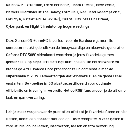
Rainbow 6 Extraction, Forza horizon 5, Doom Eternal, New World,
Marvel’s Guardians Of The Galaxy, Formule 1, Red Dead Redemption 2,
Far Cry 6, Battlefield (4/5/2042), Call of Duty, Assasins Creed,
Cyberpunk en Flight Simulator op hogere settings.
Deze ScreenON GamePC is perfect voor de
Hardcore
gamer. De
computer maakt gebruik van de hoogwaardige en nieuwste generatie
Geforce RTX 3060 videokaart waardoor je jouw favoriete games
gemakkelijk op high/ultra settings kunt spelen. De betrouwbare en
krachtige AMD Dodeca Core processor zal in combinatie met de
supersnelle
M.2 SSD ervoor zorgen dat
Windows 11
en de games snel
opstarten. De voeding is (80 plus) gecertificeerd voor optimale
efficiëntie en is zuinig in verbruik. Met de
RGB
fans creëer je de ultieme
look en game-ervaring.
Heb je meer vragen over de prestaties of staat je favoriete Game er niet
tussen, neem dan contact met ons op. Deze computer is zeer geschikt
voor studie, online lessen, internetten, mailen en foto bewerking.