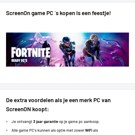
GTA V:
110+ FPS
Apex Legends:
120+ FPS
ScreenOn game PC `s kopen is een feestje!
Fortnite:
150+ FPS
Fifa:
120+ FPS
Overwatch 2:
240+ FPS
GTA FiveM:
60+ FPS
Rainbow 6:
110+ FPS
Rust:
90+ FPS
Dead by Daylight:
130+ FPS
Diablo:
120+FPS
The Cycle: Frontier:
80+ FPS
Super People:
100+ FPS
Hunt: Showdown:
120+ FPS
Need for Speed:
80 FPS
De extra voordelen als je een merk PC van
Lost Ark:
200+ FPS
ScreenON koopt:
Farming Simulator:
80+ FPS
Battlefield 4:
180+ FPS
Je ontvangt
3 jaar garantie
op je game pc aankoop.
Doom Eternal:
180+ FPS
Alle game PC's kunnen als optie met zowel
WiFi
als
Destiny 2:
100+ FPS