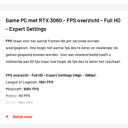
Game PC met RTX 3060 - FPS overzicht - Full HD
- Expert Settings
FPS
staat voor het aantal frames die per seconde worden
weergegeven. Hoe hoger het aantal fps des te beter en vloeiender de
games gespeeld kunnen worden. Voor een vloeiend beeld heeft u
voldoende aan 60 fps maar hoe hoger de fps des te beter het resultaat.
FPS overzicht - Full HD - Expert Settings (High - 1080p):
League of Legends:
150+ FPS
Minecraft:
600+ FPS
Roblox:
60 FPS
CS GO:
350+ FPS
Dota 2:
300+ FPS
Valorant:
300+ FPS
Bekijk meer
World of Warcraft:
200+ FPS