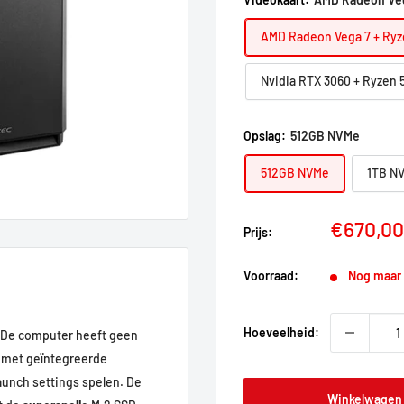
AMD Radeon Vega 7 + Ryz
Nvidia RTX 3060 + Ryzen 
Opslag:
512GB NVMe
512GB NVMe
1TB N
Verkoop
€670,00
Prijs:
Voorraad:
Nog maar 
Hoeveelheid:
 De computer heeft geen
r met geïntegreerde
aunch settings spelen. De
Winkelwagen