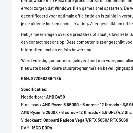
betrouwbare AMD Hexa Core processor zal in combinatie me
ervoor zorgen dat
Windows 11
en games snel opstarten. De vo
gecertificeerd voor optimale efficiëntie en is zuinig in verbr
je de ultieme look en game-ervaring. Zeer geschikt om uit te
Heb je meer vragen over de prestaties of staat je favoriete 
dan contact met ons op. Deze computer is zeer geschikt voor
internetten, mailen en foto bewerking.
Wordt volledig gemonteerd geleverd met een voorgeïnstalle
nieuwste beschikbare stuurprogramma’s en beveiligingsup
EAN: 8720663664785
Specificaties:
Moederbord:
AMD B450
Processor:
AMD Ryzen 5 5600G - 6 cores - 12 threads - 3,9 Gh
AMD Ryzen 5 2600X - 6 cores - 12 threads - 3.6 GHz (4,2 Ghz
Videokaart:
Onboard Radeon Vega 7/RTX 3050/ RTX 3060
RAM:
16GB DDR4