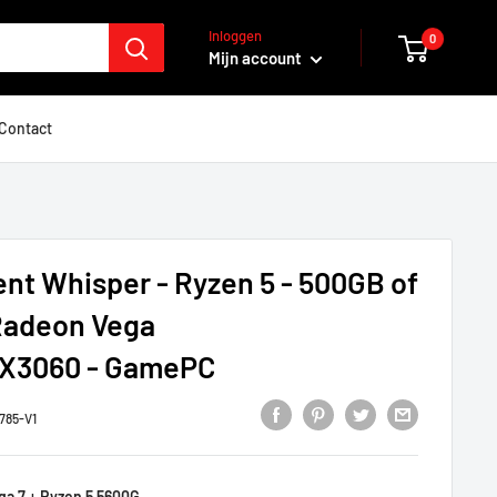
Inloggen
0
Mijn account
Contact
ent Whisper - Ryzen 5 - 500GB of
 Radeon Vega
X3060 - GamePC
785-V1
a 7 + Ryzen 5 5600G