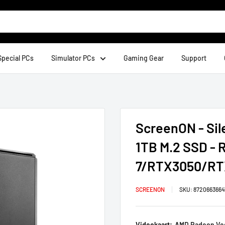
Special PCs
Simulator PCs
Gaming Gear
Support
ScreenON - Sil
1TB M.2 SSD -
7/RTX3050/RT
SCREENON
SKU:
8720663664
Videokaart:
AMD Radeon Veg