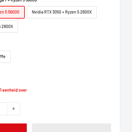
en 5 5600G
Nvidia RTX 3050 + Ryzen 5 2600X
5 2600X
VMe
prijs
1 eenheid over