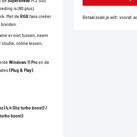
t de
supersnelle
M.2 SSD
eding is (80 plus)
uik. Met de
RGB
fans creëer
Betaal zoals je wilt: vooraf, 
 breiden.
Game er niet tussen, neem
 studie, online lessen,
erde
Windows 11 Pro
en de
dates
(Plug & Play)
.
z (4,4 Ghz turbo boost) /
 turbo boost)