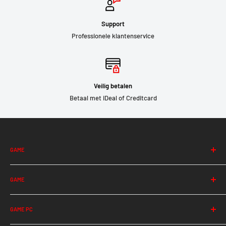
Support
Professionele klantenservice
Veilig betalen
Betaal met iDeal of Creditcard
GAME
Albion
GAME
Among Us
Apex Legends
Halo Infinite
Ark
GAME PC
Hearthstone
Assasins Creed (Valhalla)
Hunt: Showdown